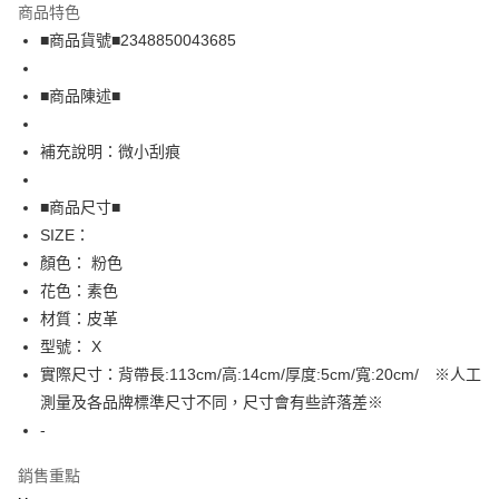
商品特色
Apple Pay
■商品貨號■2348850043685
街口支付
■商品陳述■
悠遊付
補充說明：微小刮痕
全盈+PAY
AFTEE先享後付
■商品尺寸■
相關說明
SIZE：
【關於「AFTEE先享後付」】
顏色： 粉色
AFTEE先享後付是「在收到商品之後才付款」的支付方式。 讓您購物簡單
運送方式
花色：素色
便利好安心！
１．簡單：不需註冊會員、不需綁卡、不需儲值。
全家取貨付款
材質：皮革
２．便利：只要手機號碼，簡訊認證，即可結帳。
型號： X
免運費
３．安心：先確認商品／服務後，再付款。
實際尺寸：背帶長:113cm/高:14cm/厚度:5cm/寬:20cm/ ※人工
付款後全家取貨
【「AFTEE先享後付」結帳流程】
測量及各品牌標準尺寸不同，尺寸會有些許落差※
１．於結帳方式選擇「AFTEE先享後付」後，將跳轉至「AFTEE先享後付」
免運費
-
結帳頁面，進行簡訊認證並確認金額後，即可完成結帳。
２．訂單成立數日內，您將收到繳費通知簡訊。
7-11取貨付款
３．收到繳費通知簡訊後14天內，點擊此簡訊中的連結，可透過四大超商／
銷售重點
免運費
ATM／網路銀行／等多元方式進行付款，方視為交易完成。