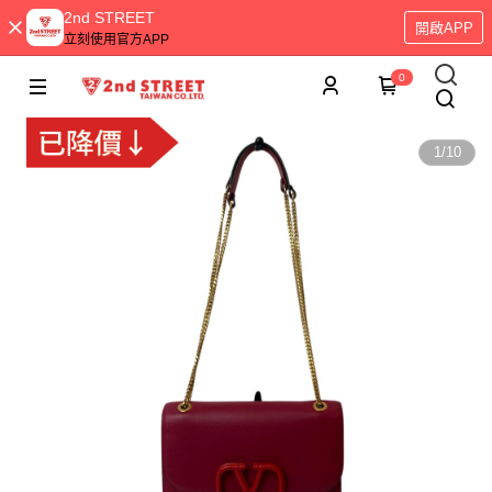
2nd STREET
開啟APP
立刻使用官方APP
0
1
/
10