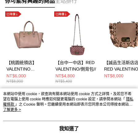
你可能有興趣的商品
全站排行
【桃園統領店】
【台中一中店】RED
【誠品生活新店
VALENTINO
VALENTINO/側背包//
RED VALENTIN
GARAVANI/側背
背包//
NT$6,000
NT$4,800
NT$8,000
NT$8,000
NT$5,400
包//bgg540bol1
本網站中使用 cookie，欲查詢有關本網站使用 cookie 方式之詳情，及若您不希
熱門標籤
望在電腦上使用 cookie 時應如何變更電腦的 cookie 設定，請參閱本網站「
隱私
權條款
」之 Cookie 聲明。您繼續使用本網站即表示您同意本公司得按本網站使
用條款之 Cookie 聲明使用 cookie。
了解更多 >
我知道了