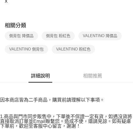
X
※ 請注意：結帳手續完成當下不需立刻繳費，但若您需要取消訂單，請聯絡
付款後7-11取貨
購買商品的店家。未經商家同意取消之訂單仍視為有效，需透過AFTEE先享
後付繳納相關費用。
免運費
※ 交易是否成功請以「AFTEE先享後付 」之結帳頁面顯示為準，若有關於
相關分類
是否繳費成功／繳費後需取消欲退款等相關疑問，請聯繫「AFTEE先享後付
宅配
客戶支援中心」
https://netprotections.freshdesk.com/support/home
免運費
側背包 降價品
側背包 粉紅色
VALENTINO 降價品
【注意事項】
１．透過由恩沛科技股份有限公司提供之「AFTEE先享後付」服務完成之交
海外宅配
查看運費
VALENTINO 側背包
VALENTINO 粉紅色
易，需依本服務之必要範圍內提供個人資料，並將交易相關給付款項請求債
權轉讓予恩沛科技股份有限公司。
２．關於個人資料處理事宜，請瀏覽以下網址：
https://aftee.tw/terms/#terms3
３．未成年的使用者請事先徵得法定代理人或監護人之同意方可使用
詳細說明
相關推薦
「AFTEE先享後付」，若未經同意申辦者引起之損失，本公司不負相關責
任。
４．使用「AFTEE先享後付」時，將依據個別帳號之用戶狀況，依本公司即
時審查核予不同之上限額度；若仍有額度不足之情形，本公司將視審查結果
因本商店皆為二手商品，購買前請理解以下事項。
請求用戶進行身份認證。
５．嚴禁一人註冊多個帳號或使用他人資訊註冊。若發現惡意使用之情形，
恩沛科技股份有限公司將有權停止該用戶之使用額度並採取法律行動。
1.商品與門市同步販售中，下單後不保證一定有貨，如遇沒貨將
直接取消訂單並Email聯繫您。造成不便，還請見諒。如有疑慮
下單前，歡迎至客服中心留言，謝謝！