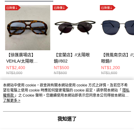
【徐匯廣場店】
【宜蘭店】//太陽眼
【微風南京店】//
VEHLA/太陽眼
鏡//802
眼鏡//
鏡//vs360
NT$2,400
NT$500
NT$1,200
NT$3,000
NT$600
NT$1,600
本網站中使用 cookie，欲查詢有關本網站使用 cookie 方式之詳情，及若您不希
熱門標籤
望在電腦上使用 cookie 時應如何變更電腦的 cookie 設定，請參閱本網站「
隱私
權條款
」之 Cookie 聲明。您繼續使用本網站即表示您同意本公司得按本網站使
用條款之 Cookie 聲明使用 cookie。
了解更多 >
我知道了