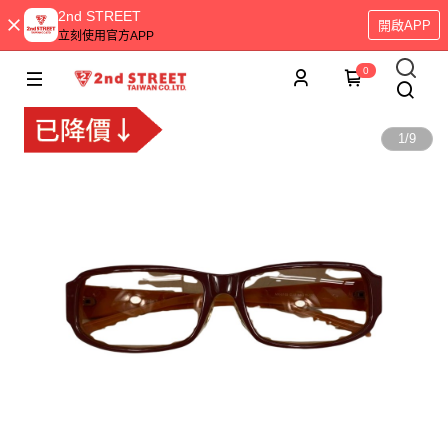
2nd STREET
開啟APP
立刻使用官方APP
0
1
/
9