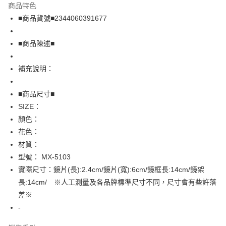
商品特色
Apple Pay
■商品貨號■2344060391677
街口支付
■商品陳述■
悠遊付
補充說明：
全盈+PAY
AFTEE先享後付
■商品尺寸■
相關說明
SIZE：
【關於「AFTEE先享後付」】
顏色：
AFTEE先享後付是「在收到商品之後才付款」的支付方式。 讓您購物簡單
運送方式
花色：
便利好安心！
１．簡單：不需註冊會員、不需綁卡、不需儲值。
全家取貨付款
材質：
２．便利：只要手機號碼，簡訊認證，即可結帳。
型號： MX-5103
免運費
３．安心：先確認商品／服務後，再付款。
實際尺寸：鏡片(長):2.4cm/鏡片(寬):6cm/鏡框長:14cm/鏡架
付款後全家取貨
【「AFTEE先享後付」結帳流程】
長:14cm/ ※人工測量及各品牌標準尺寸不同，尺寸會有些許落
１．於結帳方式選擇「AFTEE先享後付」後，將跳轉至「AFTEE先享後付」
免運費
差※
結帳頁面，進行簡訊認證並確認金額後，即可完成結帳。
２．訂單成立數日內，您將收到繳費通知簡訊。
-
7-11取貨付款
３．收到繳費通知簡訊後14天內，點擊此簡訊中的連結，可透過四大超商／
免運費
ATM／網路銀行／等多元方式進行付款，方視為交易完成。