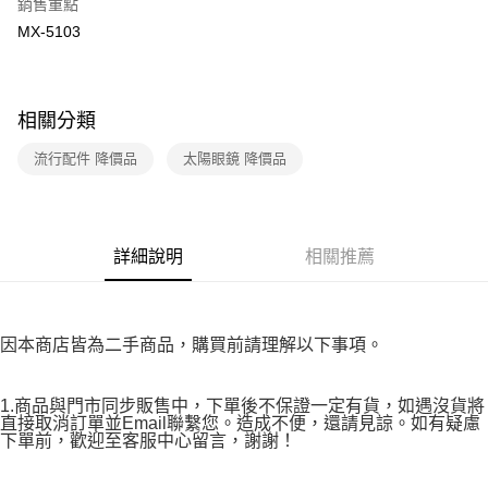
銷售重點
※ 請注意：結帳手續完成當下不需立刻繳費，但若您需要取消訂單，請聯絡
MX-5103
付款後7-11取貨
購買商品的店家。未經商家同意取消之訂單仍視為有效，需透過AFTEE先享
後付繳納相關費用。
免運費
※ 交易是否成功請以「AFTEE先享後付 」之結帳頁面顯示為準，若有關於
是否繳費成功／繳費後需取消欲退款等相關疑問，請聯繫「AFTEE先享後付
宅配
客戶支援中心」
https://netprotections.freshdesk.com/support/home
相關分類
免運費
【注意事項】
流行配件 降價品
太陽眼鏡 降價品
１．透過由恩沛科技股份有限公司提供之「AFTEE先享後付」服務完成之交
易，需依本服務之必要範圍內提供個人資料，並將交易相關給付款項請求債
權轉讓予恩沛科技股份有限公司。
２．關於個人資料處理事宜，請瀏覽以下網址：
https://aftee.tw/terms/#terms3
詳細說明
相關推薦
３．未成年的使用者請事先徵得法定代理人或監護人之同意方可使用
「AFTEE先享後付」，若未經同意申辦者引起之損失，本公司不負相關責
任。
４．使用「AFTEE先享後付」時，將依據個別帳號之用戶狀況，依本公司即
因本商店皆為二手商品，購買前請理解以下事項。
時審查核予不同之上限額度；若仍有額度不足之情形，本公司將視審查結果
請求用戶進行身份認證。
５．嚴禁一人註冊多個帳號或使用他人資訊註冊。若發現惡意使用之情形，
1.商品與門市同步販售中，下單後不保證一定有貨，如遇沒貨將
恩沛科技股份有限公司將有權停止該用戶之使用額度並採取法律行動。
直接取消訂單並Email聯繫您。造成不便，還請見諒。如有疑慮
下單前，歡迎至客服中心留言，謝謝！