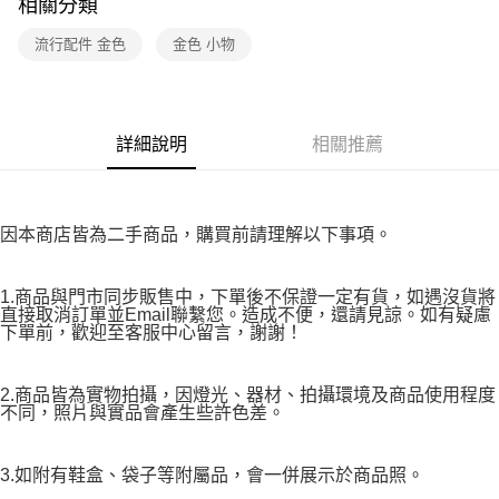
相關分類
後付繳納相關費用。
免運費
※ 交易是否成功請以「AFTEE先享後付 」之結帳頁面顯示為準，若有關於
流行配件 金色
金色 小物
是否繳費成功／繳費後需取消欲退款等相關疑問，請聯繫「AFTEE先享後付
宅配
客戶支援中心」
https://netprotections.freshdesk.com/support/home
免運費
【注意事項】
１．透過由恩沛科技股份有限公司提供之「AFTEE先享後付」服務完成之交
詳細說明
相關推薦
易，需依本服務之必要範圍內提供個人資料，並將交易相關給付款項請求債
權轉讓予恩沛科技股份有限公司。
２．關於個人資料處理事宜，請瀏覽以下網址：
https://aftee.tw/terms/#terms3
３．未成年的使用者請事先徵得法定代理人或監護人之同意方可使用
因本商店皆為二手商品，購買前請理解以下事項。
「AFTEE先享後付」，若未經同意申辦者引起之損失，本公司不負相關責
任。
４．使用「AFTEE先享後付」時，將依據個別帳號之用戶狀況，依本公司即
1.商品與門市同步販售中，下單後不保證一定有貨，如遇沒貨將
時審查核予不同之上限額度；若仍有額度不足之情形，本公司將視審查結果
直接取消訂單並Email聯繫您。造成不便，還請見諒。如有疑慮
請求用戶進行身份認證。
下單前，歡迎至客服中心留言，謝謝！
５．嚴禁一人註冊多個帳號或使用他人資訊註冊。若發現惡意使用之情形，
恩沛科技股份有限公司將有權停止該用戶之使用額度並採取法律行動。
2.商品皆為實物拍攝，因燈光、器材、拍攝環境及商品使用程度
不同，照片與實品會產生些許色差。
3.如附有鞋盒、袋子等附屬品，會一併展示於商品照。