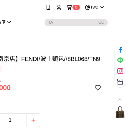
0
TWD
收購
京店】FENDI/波士頓包//8BL068/TN9
0
000