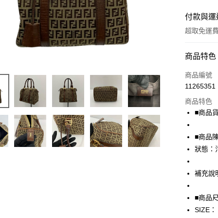
付款與運
超取免運
付款方式
商品特色
信用卡一
商品編號
11265351
超商取貨
商品特色
LINE Pay
■商品貨號
Apple Pay
■商品
街口支付
狀態：
悠遊付
補充說
全盈+PAY
■商品
AFTEE先
SIZE：
相關說明