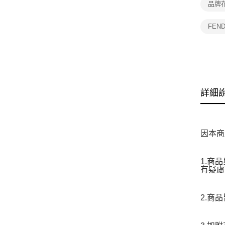
品牌
FEN
詳細
因本商
1.商
有疑慮
2.商