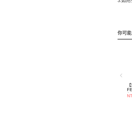
3.如
你可能
【
F
包/
NT