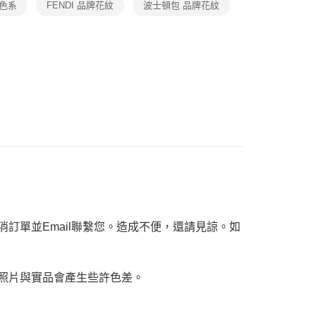
｜入門輕奢包款
地色系
ee.tw/terms/#terms3
FENDI 品牌花紋
波士頓包 品牌花紋
年的使用者請事先徵得法定代理人或監護人之同意方可使用
E先享後付」，若未經同意申辦者引起之損失，本公司不負相關責
AFTEE先享後付」時，將依據個別帳號之用戶狀況，依本公司
核予不同之上限額度；若仍有額度不足之情形，本公司將視審查
用戶進行身份認證。
一人註冊多個帳號或使用他人資訊註冊。若發現惡意使用之情
科技股份有限公司將有權停止該用戶之使用額度並採取法律行
訂單並Email聯繫您。造成不便，還請見諒。如
，照片與實品會產生些許色差。