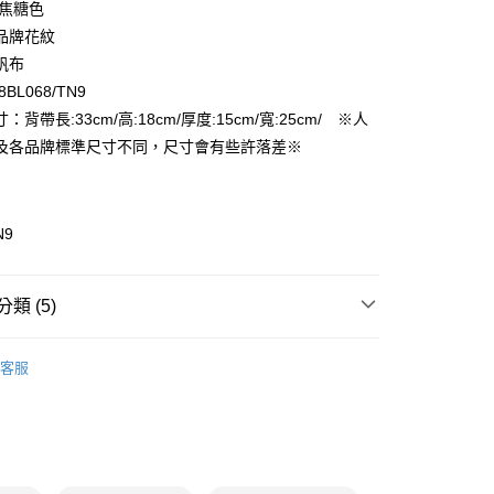
FTEE先享後付」】
 焦糖色
先享後付是「在收到商品之後才付款」的支付方式。 讓您購物簡單
品牌花紋
心！
帆布
：不需註冊會員、不需綁卡、不需儲值。
：只要手機號碼，簡訊認證，即可結帳。
BL068/TN9
付款
：先確認商品／服務後，再付款。
：背帶長:33cm/高:18cm/厚度:15cm/寬:25cm/ ※人
EE先享後付」結帳流程】
及各品牌標準尺寸不同，尺寸會有些許落差※
家取貨
方式選擇「AFTEE先享後付」後，將跳轉至「AFTEE先享後
頁面，進行簡訊認證並確認金額後，即可完成結帳。
成立數日內，您將收到繳費通知簡訊。
費通知簡訊後14天內，點擊此簡訊中的連結，可透過四大超商
N9
付款
網路銀行／等多元方式進行付款，方視為交易完成。
：結帳手續完成當下不需立刻繳費，但若您需要取消訂單，請聯
的店家。未經商家同意取消之訂單仍視為有效，需透過AFTEE
繳納相關費用。
1取貨
類 (5)
否成功請以「AFTEE先享後付 」之結帳頁面顯示為準，若有關於
功／繳費後需取消欲退款等相關疑問，請聯繫「AFTEE先享後
女用｜手拿．手提包
援中心」
https://netprotections.freshdesk.com/support/home
客服
品
項】
ax 50% off
恩沛科技股份有限公司提供之「AFTEE先享後付」服務完成之
依本服務之必要範圍內提供個人資料，並將交易相關給付款項請
】經典精品包👜熱門品牌推薦
讓予恩沛科技股份有限公司。
個人資料處理事宜，請瀏覽以下網址：