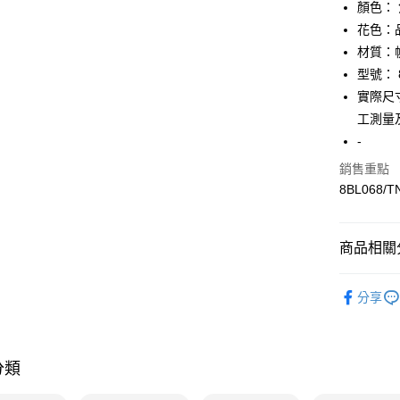
【關於「A
顏色：
AFTEE
花色：
便利好安
運送方式
材質：
１．簡單
２．便利
型號： 8
全家取貨
３．安心
實際尺寸
免運費
【「AFT
工測量
付款後全
１．於結帳
-
付」結帳
免運費
２．訂單
銷售重點
３．收到繳
8BL068/T
7-11取貨
／ATM／
免運費
※ 請注意
絡購買商品
先享後付
付款後7-1
商品相關分
※ 交易是
免運費
是否繳費成
▎包包
付客戶支
分享
宅配
★全部商
【注意事
免運費
★降價專區⬇M
１．透過由
交易，需
分類
【TOP１
求債權轉
２．關於