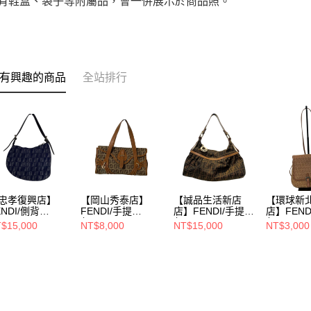
附有鞋盒、袋子等附屬品，會一併展示於商品照。
有興趣的商品
全站排行
忠孝復興店】
【岡山秀泰店】
【誠品生活新店
【環球新
ENDI/側背
FENDI/手提
店】FENDI/手提
店】FEND
/8BR248
包//2477-8BN147-
包//8BR448-HWR
包//
$15,000
NT$8,000
NT$15,000
NT$3,000
RQ8-058
128-2354