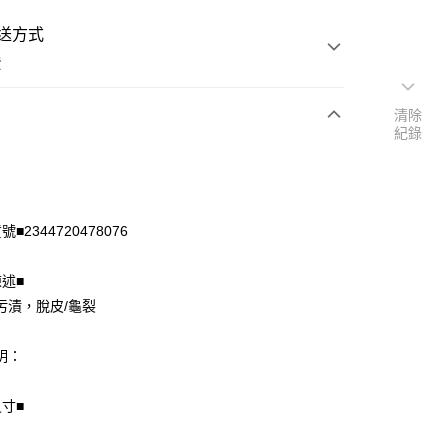
送方式
費
清除
紀錄
次付款
付款
■2344720478076
陳述■
污漬，脫皮/龜裂
明：
尺寸■
享後付