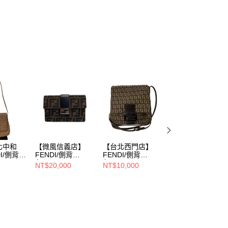
北中和
【微風信義店】
【台北西門店】
【新莊宏匯廣場
I/側背
FENDI/側背
FENDI/側背
店】FENDI/手提
包//7M0295 A9ZL
包//2228・
包//15787
NT$20,000
NT$10,000
NT$6,000
209-0501
8BT075・J04・
059