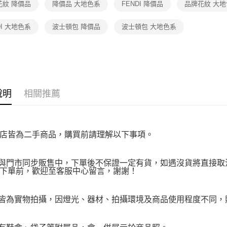
買手推薦
花紋 降價品
降價品 大地色系
FENDI 降價品
品牌花紋 大
https://aft
３．未成
「AFTE
DI 大地色系
波士頓包 降價品
波士頓包 大地色系
任。
４．使用「
即時審查
結果請求
５．嚴禁
形，恩沛
動。
說明
相關推薦
店皆為二手商品，購買前請理解以下事項。
品與門市同步販售中，下單後不保證一定有貨，如遇沒貨將直接取消
下單前，歡迎至客服中心留言，謝謝！
品皆為實物拍攝，因燈光、器材、拍攝環境及商品使用程度不同