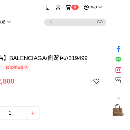
0
TWD
收購
】BALENCIAGA/側背包//319499
國家/地區配送
,800