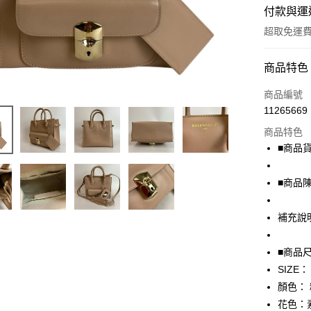
付款與運
超取免運
付款方式
商品特色
信用卡一
商品編號
11265669
超商取貨
商品特色
LINE Pay
■商品貨號
Apple Pay
■商品
街口支付
補充說
悠遊付
全盈+PAY
■商品
SIZE：
AFTEE先
顏色：
相關說明
【關於「A
花色：