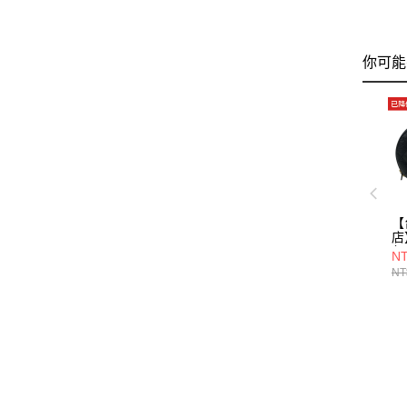
你可能
【
店
包/
NT
NT