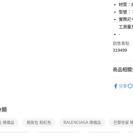
AFTEE
材質：
便利好安
運送方式
型號： 3
１．簡單
２．便利
實際尺寸
全家取貨
３．安心
工測量
免運費
【「AFT
-
付款後全
１．於結帳
銷售重點
付」結帳
免運費
２．訂單
319499
３．收到繳
7-11取貨
／ATM／
免運費
※ 請注意
商品相關分
絡購買商品
先享後付
付款後7-1
▎包包
※ 交易是
免運費
分享
是否繳費成
★全部商
付客戶支
宅配
★降價專區⬇M
【注意事
免運費
１．透過由
分類
★海外專區
交易，需
海外宅配
求債權轉
【TOP１
包 降價品
側背包 粉紅色
BALENCIAGA 降價品
巴黎世家 
２．關於
https://aft