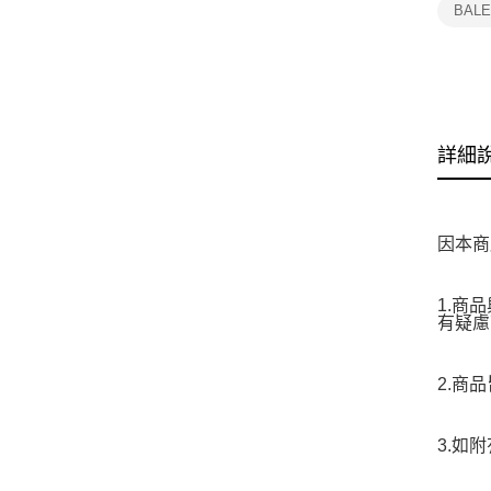
BAL
詳細
因本商
1.商
有疑慮
2.商
3.如