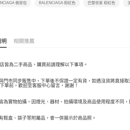
３．未成
ENCIAGA 側背包
BALENCIAGA 粉紅色
巴黎世家 粉紅色
「AFTE
任。
４．使用「
即時審查
結果請求
５．嚴禁
形，恩沛
說明
相關推薦
動。
店皆為二手商品，購買前請理解以下事項。
品與門市同步販售中，下單後不保證一定有貨，如遇沒貨將直接取消
下單前，歡迎至客服中心留言，謝謝！
品皆為實物拍攝，因燈光、器材、拍攝環境及商品使用程度不同
附有鞋盒、袋子等附屬品，會一併展示於商品照。