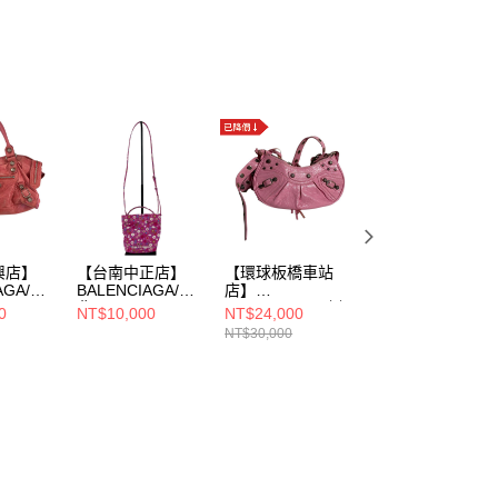
興店】
【台南中正店】
【環球板橋車站
【微風南山店】
AGA/側
BALENCIAGA/側
店】
BALENCIAGA/側
背
BALENCIAGA/側
背包//714123
0
NT$10,000
NT$24,000
NT$12,000
2.6643
包//656682.5518.s
背包//671309
5812 0 584046
NT$30,000
.562481
5906 R 002123