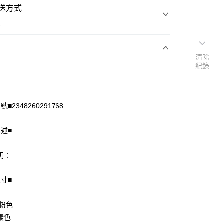
送方式
費
清除
次付款
紀錄
付款
■2348260291768
陳述■
明：
尺寸■
享後付
 粉色
FTEE先享後付」】
素色