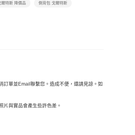
年的使用者請事先徵得法定代理人或監護人之同意方可使用
戈爾特斯 降價品
側背包 戈爾特斯
E先享後付」，若未經同意申辦者引起之損失，本公司不負相關責
AFTEE先享後付」時，將依據個別帳號之用戶狀況，依本公司
核予不同之上限額度；若仍有額度不足之情形，本公司將視審查
用戶進行身份認證。
一人註冊多個帳號或使用他人資訊註冊。若發現惡意使用之情
科技股份有限公司將有權停止該用戶之使用額度並採取法律行
訂單並Email聯繫您。造成不便，還請見諒。如
，照片與實品會產生些許色差。