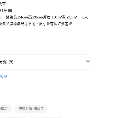
先享後付是「在收到商品之後才付款」的支付方式。 讓您購物簡單
皮革
心！
19499
：不需註冊會員、不需綁卡、不需儲值。
：只要手機號碼，簡訊認證，即可結帳。
：背帶長:24cm/高:20cm/厚度:10cm/寬:21cm/ ※人
付款
：先確認商品／服務後，再付款。
及各品牌標準尺寸不同，尺寸會有些許落差※
EE先享後付」結帳流程】
家取貨
方式選擇「AFTEE先享後付」後，將跳轉至「AFTEE先享後
頁面，進行簡訊認證並確認金額後，即可完成結帳。
成立數日內，您將收到繳費通知簡訊。
費通知簡訊後14天內，點擊此簡訊中的連結，可透過四大超商
付款
網路銀行／等多元方式進行付款，方視為交易完成。
：結帳手續完成當下不需立刻繳費，但若您需要取消訂單，請聯
類 (5)
的店家。未經商家同意取消之訂單仍視為有效，需透過AFTEE
繳納相關費用。
1取貨
女用｜側．肩背包
否成功請以「AFTEE先享後付 」之結帳頁面顯示為準，若有關於
客服
功／繳費後需取消欲退款等相關疑問，請聯繫「AFTEE先享後
品
援中心」
https://netprotections.freshdesk.com/support/home
ax 50% off
項】
恩沛科技股份有限公司提供之「AFTEE先享後付」服務完成之
🛫香港澳門首開通
依本服務之必要範圍內提供個人資料，並將交易相關給付款項請
查看運費
讓予恩沛科技股份有限公司。
】經典精品包👜熱門品牌推薦
降價品
巴黎世家 側背包
個人資料處理事宜，請瀏覽以下網址：
ee.tw/terms/#terms3