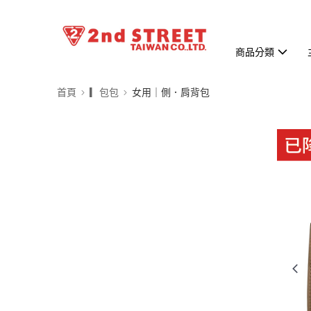
商品分類
首頁
▎包包
女用｜側．肩背包