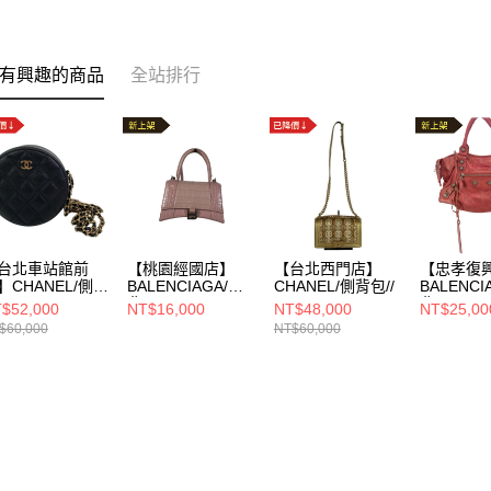
有興趣的商品
全站排行
台北車站館前
【桃園經國店】
【台北西門店】
【忠孝復
】CHANEL/側背
BALENCIAGA/側
CHANEL/側背包//
BALENCI
/AP0245
背
背
$52,000
NT$16,000
NT$48,000
NT$25,00
包//593546.6903.
包//17308
$60,000
NT$60,000
S.1317
001013