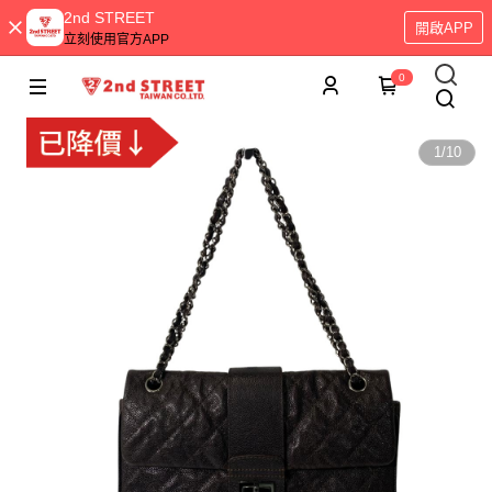
2nd STREET
開啟APP
立刻使用官方APP
0
1
/
10