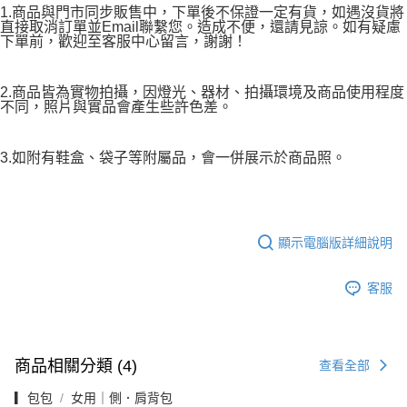
1.商品與門市同步販售中，下單後不保證一定有貨，如遇沒貨將
直接取消訂單並Email聯繫您。造成不便，還請見諒。如有疑慮
下單前，歡迎至客服中心留言，謝謝！
2.商品皆為實物拍攝，因燈光、器材、拍攝環境及商品使用程度
不同，照片與實品會產生些許色差。
3.如附有鞋盒、袋子等附屬品，會一併展示於商品照。
顯示電腦版詳細說明
客服
商品相關分類 (4)
查看全部
▎包包
女用｜側．肩背包