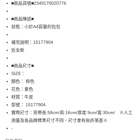
Apple Pay
■商品貨號■2349170020776
街口支付
■商品陳述■
悠遊付
狀態：小於A4容量的包包
全盈+PAY
補充說明：15177904
AFTEE先享後付
近全新
相關說明
【關於「AFTEE先享後付」】
■商品尺寸■
AFTEE先享後付是「在收到商品之後才付款」的支付方式。 讓您購物簡單
運送方式
SIZE：
便利好安心！
１．簡單：不需註冊會員、不需綁卡、不需儲值。
全家取貨付款
顏色： 棕色
２．便利：只要手機號碼，簡訊認證，即可結帳。
花色：素色
免運費
３．安心：先確認商品／服務後，再付款。
材質：牛皮
付款後全家取貨
【「AFTEE先享後付」結帳流程】
型號： 15177904
１．於結帳方式選擇「AFTEE先享後付」後，將跳轉至「AFTEE先享後付」
免運費
實際尺寸：背帶長:58cm/高:16cm/厚度:9cm/寬:30cm/ ※人工
結帳頁面，進行簡訊認證並確認金額後，即可完成結帳。
２．訂單成立數日內，您將收到繳費通知簡訊。
測量及各品牌標準尺寸不同，尺寸會有些許落差※
7-11取貨付款
３．收到繳費通知簡訊後14天內，點擊此簡訊中的連結，可透過四大超商／
-
免運費
ATM／網路銀行／等多元方式進行付款，方視為交易完成。
※ 請注意：結帳手續完成當下不需立刻繳費，但若您需要取消訂單，請聯絡