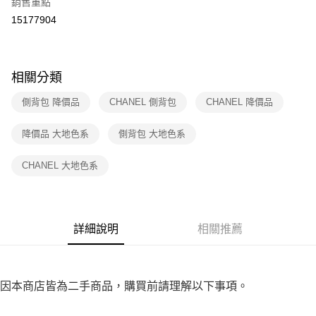
銷售重點
付款後7-11取貨
購買商品的店家。未經商家同意取消之訂單仍視為有效，需透過AFTEE先享
後付繳納相關費用。
15177904
免運費
※ 交易是否成功請以「AFTEE先享後付 」之結帳頁面顯示為準，若有關於
是否繳費成功／繳費後需取消欲退款等相關疑問，請聯繫「AFTEE先享後付
宅配
客戶支援中心」
https://netprotections.freshdesk.com/support/home
免運費
相關分類
【注意事項】
１．透過由恩沛科技股份有限公司提供之「AFTEE先享後付」服務完成之交
海外宅配
查看運費
側背包 降價品
CHANEL 側背包
CHANEL 降價品
易，需依本服務之必要範圍內提供個人資料，並將交易相關給付款項請求債
權轉讓予恩沛科技股份有限公司。
２．關於個人資料處理事宜，請瀏覽以下網址：
降價品 大地色系
側背包 大地色系
https://aftee.tw/terms/#terms3
３．未成年的使用者請事先徵得法定代理人或監護人之同意方可使用
CHANEL 大地色系
「AFTEE先享後付」，若未經同意申辦者引起之損失，本公司不負相關責
任。
４．使用「AFTEE先享後付」時，將依據個別帳號之用戶狀況，依本公司即
時審查核予不同之上限額度；若仍有額度不足之情形，本公司將視審查結果
請求用戶進行身份認證。
詳細說明
相關推薦
５．嚴禁一人註冊多個帳號或使用他人資訊註冊。若發現惡意使用之情形，
恩沛科技股份有限公司將有權停止該用戶之使用額度並採取法律行動。
因本商店皆為二手商品，購買前請理解以下事項。