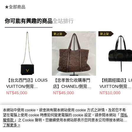
★全部商品
你可能有興趣的商品
全站排行
【台北西門店】LOUIS
【忠孝敦化收購專門
【桃園經國店】LO
VUITTON/側背
店】CHANEL/側背
VUITTON/側背
包//M68750
包//12568329
包//Mm52862
NT$45,000
NT$45,000
NT$10,000
本網站中使用 cookie，欲查詢有關本網站使用 cookie 方式之詳情，及若您不希
熱門標籤
望在電腦上使用 cookie 時應如何變更電腦的 cookie 設定，請參閱本網站「
隱私
權條款
」之 Cookie 聲明。您繼續使用本網站即表示您同意本公司得按本網站使
用條款之 Cookie 聲明使用 cookie。
了解更多 >