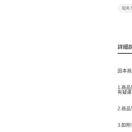
短夾
詳細
因本商
1.商
有疑慮
2.商
3.如