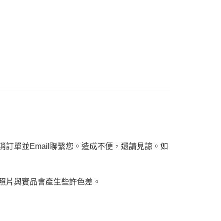
ee.tw/terms/#terms3
年的使用者請事先徵得法定代理人或監護人之同意方可使用
E先享後付」，若未經同意申辦者引起之損失，本公司不負相關責
AFTEE先享後付」時，將依據個別帳號之用戶狀況，依本公司
核予不同之上限額度；若仍有額度不足之情形，本公司將視審查
用戶進行身份認證。
一人註冊多個帳號或使用他人資訊註冊。若發現惡意使用之情
科技股份有限公司將有權停止該用戶之使用額度並採取法律行
訂單並Email聯繫您。造成不便，還請見諒。如
，照片與實品會產生些許色差。