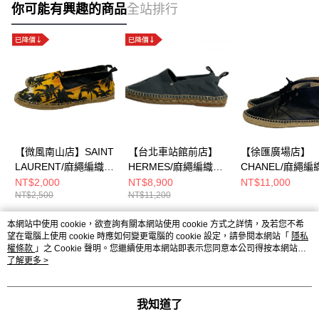
你可能有興趣的商品
全站排行
【微風南山店】SAINT
【台北車站館前店】
【徐匯廣場店】
LAURENT/麻繩編織懶
HERMES/麻繩編織懶
CHANEL/麻繩編
人鞋/43/DG417805
人鞋/41/
人鞋/42/
NT$2,000
NT$8,900
NT$11,000
NT$2,500
NT$11,200
本網站中使用 cookie，欲查詢有關本網站使用 cookie 方式之詳情，及若您不希
熱門標籤
望在電腦上使用 cookie 時應如何變更電腦的 cookie 設定，請參閱本網站「
隱私
權條款
」之 Cookie 聲明。您繼續使用本網站即表示您同意本公司得按本網站使
用條款之 Cookie 聲明使用 cookie。
了解更多 >
我知道了