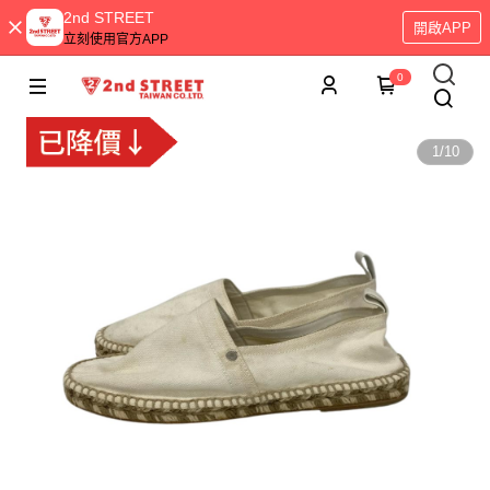
2nd STREET
開啟APP
立刻使用官方APP
0
1
/
10