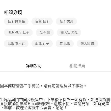
３．收到繳費通知簡訊後14天內，點擊此簡訊中的連結，可透過四大超商／
免運費
ATM／網路銀行／等多元方式進行付款，方視為交易完成。
※ 請注意：結帳手續完成當下不需立刻繳費，但若您需要取消訂單，請聯絡
相關分類
付款後7-11取貨
購買商品的店家。未經商家同意取消之訂單仍視為有效，需透過AFTEE先享
後付繳納相關費用。
鞋子 降價品
白色 鞋子
鞋子 男用
免運費
※ 交易是否成功請以「AFTEE先享後付 」之結帳頁面顯示為準，若有關於
是否繳費成功／繳費後需取消欲退款等相關疑問，請聯繫「AFTEE先享後付
宅配
HERMES 鞋子
鞋子 麻
懶人鞋 男鞋
客戶支援中心」
https://netprotections.freshdesk.com/support/home
免運費
【注意事項】
編織 懶人鞋
編織 鞋子
麻 編織
懶人鞋 麻
１．透過由恩沛科技股份有限公司提供之「AFTEE先享後付」服務完成之交
易，需依本服務之必要範圍內提供個人資料，並將交易相關給付款項請求債
權轉讓予恩沛科技股份有限公司。
２．關於個人資料處理事宜，請瀏覽以下網址：
https://aftee.tw/terms/#terms3
詳細說明
相關推薦
３．未成年的使用者請事先徵得法定代理人或監護人之同意方可使用
「AFTEE先享後付」，若未經同意申辦者引起之損失，本公司不負相關責
任。
４．使用「AFTEE先享後付」時，將依據個別帳號之用戶狀況，依本公司即
因本商店皆為二手商品，購買前請理解以下事項。
時審查核予不同之上限額度；若仍有額度不足之情形，本公司將視審查結果
請求用戶進行身份認證。
５．嚴禁一人註冊多個帳號或使用他人資訊註冊。若發現惡意使用之情形，
1.商品與門市同步販售中，下單後不保證一定有貨，如遇沒貨將
恩沛科技股份有限公司將有權停止該用戶之使用額度並採取法律行動。
直接取消訂單並Email聯繫您。造成不便，還請見諒。如有疑慮
下單前，歡迎至客服中心留言，謝謝！