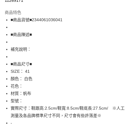
11269171
LINE Pay
商品特色
Apple Pay
■商品貨號■2344061036041
街口支付
■商品陳述■
悠遊付
補充說明：
全盈+PAY
AFTEE先享後付
■商品尺寸■
相關說明
SIZE： 41
【關於「AFTEE先享後付」】
顏色： 白色
AFTEE先享後付是「在收到商品之後才付款」的支付方式。 讓您購物簡單
運送方式
花色：
便利好安心！
１．簡單：不需註冊會員、不需綁卡、不需儲值。
全家取貨付款
材質：帆布
２．便利：只要手機號碼，簡訊認證，即可結帳。
型號：
免運費
３．安心：先確認商品／服務後，再付款。
實際尺寸：鞋跟高:2.5cm/鞋寬:8.5cm/鞋底長:27.5cm/ ※人工
付款後全家取貨
【「AFTEE先享後付」結帳流程】
測量及各品牌標準尺寸不同，尺寸會有些許落差※
１．於結帳方式選擇「AFTEE先享後付」後，將跳轉至「AFTEE先享後付」
免運費
-
結帳頁面，進行簡訊認證並確認金額後，即可完成結帳。
２．訂單成立數日內，您將收到繳費通知簡訊。
7-11取貨付款