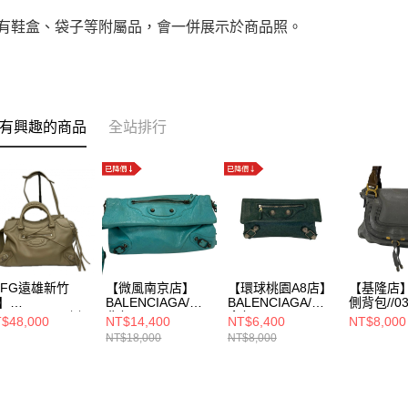
附有鞋盒、袋子等附屬品，會一併展示於商品照。
有興趣的商品
全站排行
iFG遠雄新竹
【微風南京店】
【環球桃園A8店】
【基隆店】C
】
BALENCIAGA/側
BALENCIAGA/手
側背包//03
ALENCIAGA/側
背包//
拿包//
27
$48,000
NT$14,400
NT$6,400
NT$8,000
//678634
NT$18,000
NT$8,000