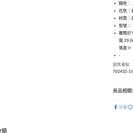
顏色：
相關說明
【關於「A
花色：
AFTEE
材質：
便利好安
運送方式
型號： 7
１．簡單
２．便利
實際尺寸：
全家取貨
３．安心
寬:2
免運費
【「AFT
落差※
付款後全
１．於結帳
-
付」結帳
免運費
２．訂單
銷售重點
３．收到繳
702432-1
7-11取貨
／ATM／
免運費
※ 請注意
絡購買商品
先享後付
付款後7-1
商品相關分
※ 交易是
免運費
是否繳費成
▎包包
付客戶支
分享
宅配
★全部商
【注意事
免運費
★降價專區⬇M
１．透過由
交易，需
海外宅配
分類
★海外專區
求債權轉