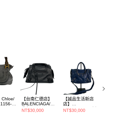
hloe/
【台南仁德店】
【誠品生活新店
【徐匯廣場店】
1156-
BALENCIAGA/側
店】
BALENCIAGA/側
背包//633524
BALENCIAGA/側
背包//771716
NT$30,000
NT$30,000
NT$28,000
1000 S 1317
背
NT$35,000
包//542022.4160.Y
.568024.0