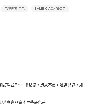
個人資料處理事宜，請瀏覽以下網址：
ee.tw/terms/#terms3
巴黎世家 黑色
BALENCIAGA 降價品
年的使用者請事先徵得法定代理人或監護人之同意方可使用
E先享後付」，若未經同意申辦者引起之損失，本公司不負相關責
AFTEE先享後付」時，將依據個別帳號之用戶狀況，依本公司
核予不同之上限額度；若仍有額度不足之情形，本公司將視審查
用戶進行身份認證。
一人註冊多個帳號或使用他人資訊註冊。若發現惡意使用之情
科技股份有限公司將有權停止該用戶之使用額度並採取法律行
訂單並Email聯繫您。造成不便，還請見諒。如
，照片與實品會產生些許色差。