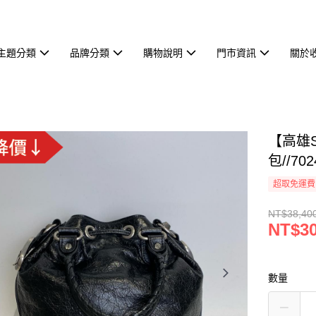
主題分類
品牌分類
購物說明
門市資訊
關於
【高雄S
包//702
超取免運費
NT$38,40
NT$30
數量