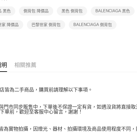
２．關於
品 黑色
側背包 降價品
黑色 側背包
BALENCIAGA 黑色
https://aft
３．未成
「AFTE
世家 降價品
巴黎世家 側背包
BALENCIAGA 側背包
任。
４．使用「
即時審查
結果請求
５．嚴禁
形，恩沛
動。
說明
相關推薦
店皆為二手商品，購買前請理解以下事項。
品與門市同步販售中，下單後不保證一定有貨，如遇沒貨將直接取消
下單前，歡迎至客服中心留言，謝謝！
品皆為實物拍攝，因燈光、器材、拍攝環境及商品使用程度不同