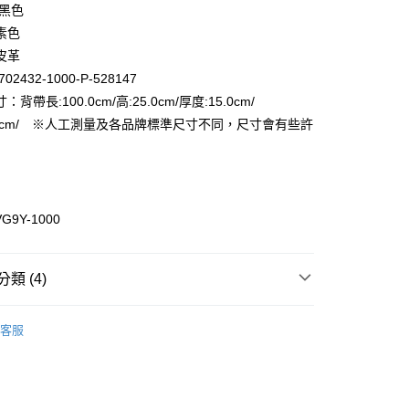
 黑色
FTEE先享後付」】
素色
先享後付是「在收到商品之後才付款」的支付方式。 讓您購物簡單
皮革
心！
02432-1000-P-528147
：不需註冊會員、不需綁卡、不需儲值。
：只要手機號碼，簡訊認證，即可結帳。
背帶長:100.0cm/高:25.0cm/厚度:15.0cm/
付款
：先確認商品／服務後，再付款。
9.0cm/ ※人工測量及各品牌標準尺寸不同，尺寸會有些許
EE先享後付」結帳流程】
家取貨
方式選擇「AFTEE先享後付」後，將跳轉至「AFTEE先享後
頁面，進行簡訊認證並確認金額後，即可完成結帳。
成立數日內，您將收到繳費通知簡訊。
費通知簡訊後14天內，點擊此簡訊中的連結，可透過四大超商
VG9Y-1000
付款
網路銀行／等多元方式進行付款，方視為交易完成。
：結帳手續完成當下不需立刻繳費，但若您需要取消訂單，請聯
的店家。未經商家同意取消之訂單仍視為有效，需透過AFTEE
繳納相關費用。
1取貨
類 (4)
否成功請以「AFTEE先享後付 」之結帳頁面顯示為準，若有關於
功／繳費後需取消欲退款等相關疑問，請聯繫「AFTEE先享後
女用｜側．肩背包
援中心」
https://netprotections.freshdesk.com/support/home
客服
品
項】
ax 50% off
恩沛科技股份有限公司提供之「AFTEE先享後付」服務完成之
依本服務之必要範圍內提供個人資料，並將交易相關給付款項請
查看運費
🛫香港澳門首開通
讓予恩沛科技股份有限公司。