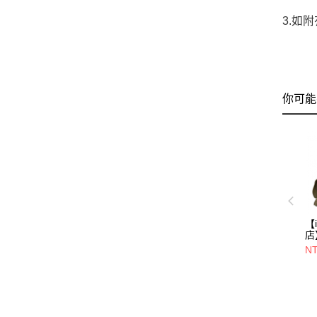
3.如
你可能
【
店
B
NT
背包