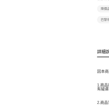
降價
巴黎
詳細
因本商
1.商
有疑慮
2.商