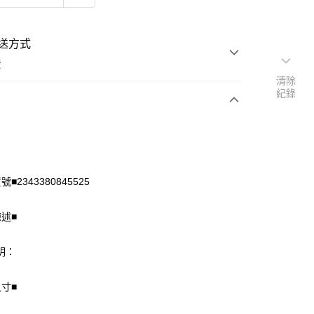
送方式
費
清除
紀錄
次付款
付款
■2343380845525
陳述■
明：
尺寸■
享後付