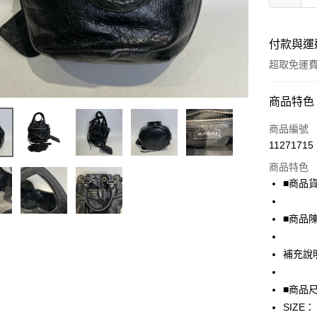
付款與運
超取免運
付款方式
商品特色
信用卡一
商品編號
11271715
超商取貨
商品特色
LINE Pay
■商品貨號
Apple Pay
■商品
街口支付
補充說
悠遊付
全盈+PAY
■商品
SIZE：
AFTEE先