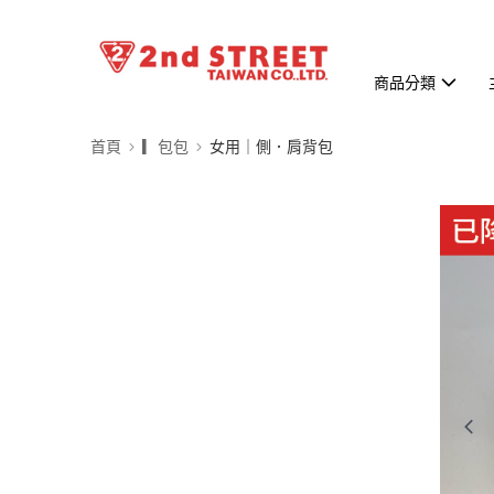
商品分類
首頁
▎包包
女用｜側．肩背包