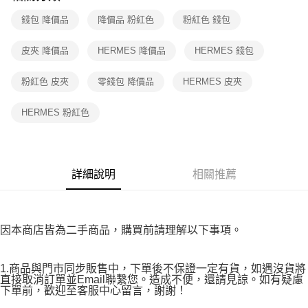
付款後7-11取貨
購買商品的店家。未經商家同意取消之訂單仍視為有效，需透過AFTEE先享
後付繳納相關費用。
錢包 降價品
降價品 粉紅色
粉紅色 錢包
免運費
※ 交易是否成功請以「AFTEE先享後付 」之結帳頁面顯示為準，若有關於
是否繳費成功／繳費後需取消欲退款等相關疑問，請聯繫「AFTEE先享後付
宅配
皮夾 降價品
HERMES 降價品
HERMES 錢包
客戶支援中心」
https://netprotections.freshdesk.com/support/home
免運費
【注意事項】
粉紅色 皮夾
零錢包 降價品
HERMES 皮夾
１．透過由恩沛科技股份有限公司提供之「AFTEE先享後付」服務完成之交
易，需依本服務之必要範圍內提供個人資料，並將交易相關給付款項請求債
HERMES 粉紅色
權轉讓予恩沛科技股份有限公司。
２．關於個人資料處理事宜，請瀏覽以下網址：
https://aftee.tw/terms/#terms3
３．未成年的使用者請事先徵得法定代理人或監護人之同意方可使用
「AFTEE先享後付」，若未經同意申辦者引起之損失，本公司不負相關責
詳細說明
相關推薦
任。
４．使用「AFTEE先享後付」時，將依據個別帳號之用戶狀況，依本公司即
時審查核予不同之上限額度；若仍有額度不足之情形，本公司將視審查結果
請求用戶進行身份認證。
５．嚴禁一人註冊多個帳號或使用他人資訊註冊。若發現惡意使用之情形，
因本商店皆為二手商品，購買前請理解以下事項。
恩沛科技股份有限公司將有權停止該用戶之使用額度並採取法律行動。
1.商品與門市同步販售中，下單後不保證一定有貨，如遇沒貨將
直接取消訂單並Email聯繫您。造成不便，還請見諒。如有疑慮
下單前，歡迎至客服中心留言，謝謝！