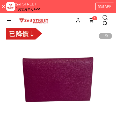
2nd STREET
開啟APP
立刻使用官方APP
0
1
/
9