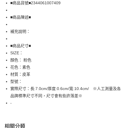
Apple Pay
■商品貨號■2344061007409
街口支付
■商品陳述■
悠遊付
補充說明：
全盈+PAY
AFTEE先享後付
■商品尺寸■
相關說明
SIZE：
【關於「AFTEE先享後付」】
顏色： 粉色
AFTEE先享後付是「在收到商品之後才付款」的支付方式。 讓您購物簡單
運送方式
花色：素色
便利好安心！
１．簡單：不需註冊會員、不需綁卡、不需儲值。
全家取貨付款
材質：皮革
２．便利：只要手機號碼，簡訊認證，即可結帳。
型號：
免運費
３．安心：先確認商品／服務後，再付款。
實際尺寸：長:7.0cm/厚度:0.6cm/寬:10.4cm/ ※人工測量及各
付款後全家取貨
【「AFTEE先享後付」結帳流程】
品牌標準尺寸不同，尺寸會有些許落差※
１．於結帳方式選擇「AFTEE先享後付」後，將跳轉至「AFTEE先享後付」
免運費
-
結帳頁面，進行簡訊認證並確認金額後，即可完成結帳。
２．訂單成立數日內，您將收到繳費通知簡訊。
7-11取貨付款
３．收到繳費通知簡訊後14天內，點擊此簡訊中的連結，可透過四大超商／
免運費
ATM／網路銀行／等多元方式進行付款，方視為交易完成。
※ 請注意：結帳手續完成當下不需立刻繳費，但若您需要取消訂單，請聯絡
相關分類