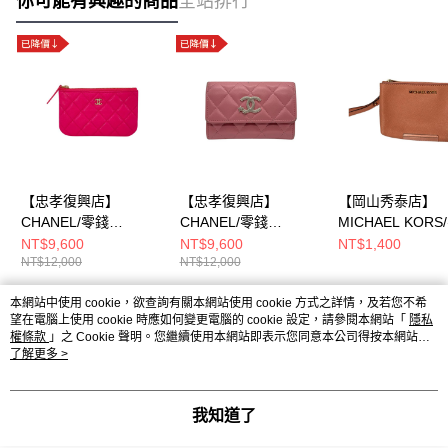
你可能有興趣的商品
全站排行
【忠孝復興店】
【忠孝復興店】
【岡山秀泰店】
CHANEL/零錢
CHANEL/零錢
MICHAEL KORS
包//L4380UG2
包//uptk76c7
包//35h7gtvc7l
NT$9,600
NT$9,600
NT$1,400
NT$12,000
NT$12,000
本網站中使用 cookie，欲查詢有關本網站使用 cookie 方式之詳情，及若您不希
熱門標籤
望在電腦上使用 cookie 時應如何變更電腦的 cookie 設定，請參閱本網站「
隱私
權條款
」之 Cookie 聲明。您繼續使用本網站即表示您同意本公司得按本網站使
用條款之 Cookie 聲明使用 cookie。
了解更多 >
我知道了