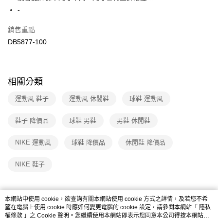
２．訂單成立數日內，您將收到繳費通知簡訊。
-
7-11取貨付款
３．收到繳費通知簡訊後14天內，點擊此簡訊中的連結，可透過四大超商／
免運費
ATM／網路銀行／等多元方式進行付款，方視為交易完成。
銷售重點
※ 請注意：結帳手續完成當下不需立刻繳費，但若您需要取消訂單，請聯絡
DB5877-100
付款後7-11取貨
購買商品的店家。未經商家同意取消之訂單仍視為有效，需透過AFTEE先享
後付繳納相關費用。
免運費
※ 交易是否成功請以「AFTEE先享後付 」之結帳頁面顯示為準，若有關於
是否繳費成功／繳費後需取消欲退款等相關疑問，請聯繫「AFTEE先享後付
宅配
客戶支援中心」
https://netprotections.freshdesk.com/support/home
相關分類
免運費
【注意事項】
運動風 鞋子
運動風 休閒鞋
球鞋 運動風
１．透過由恩沛科技股份有限公司提供之「AFTEE先享後付」服務完成之交
易，需依本服務之必要範圍內提供個人資料，並將交易相關給付款項請求債
鞋子 降價品
球鞋 男鞋
男鞋 休閒鞋
權轉讓予恩沛科技股份有限公司。
２．關於個人資料處理事宜，請瀏覽以下網址：
https://aftee.tw/terms/#terms3
NIKE 運動風
球鞋 降價品
休閒鞋 降價品
３．未成年的使用者請事先徵得法定代理人或監護人之同意方可使用
「AFTEE先享後付」，若未經同意申辦者引起之損失，本公司不負相關責
NIKE 鞋子
任。
４．使用「AFTEE先享後付」時，將依據個別帳號之用戶狀況，依本公司即
時審查核予不同之上限額度；若仍有額度不足之情形，本公司將視審查結果
請求用戶進行身份認證。
本網站中使用 cookie，欲查詢有關本網站使用 cookie 方式之詳情，及若您不希
５．嚴禁一人註冊多個帳號或使用他人資訊註冊。若發現惡意使用之情形，
望在電腦上使用 cookie 時應如何變更電腦的 cookie 設定，請參閱本網站「
詳細說明
相關推薦
隱私
恩沛科技股份有限公司將有權停止該用戶之使用額度並採取法律行動。
權條款
」之 Cookie 聲明。您繼續使用本網站即表示您同意本公司得按本網站使