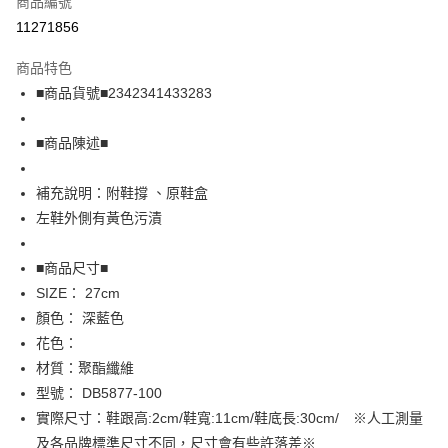
商品編號
超商取貨付款
11271856
LINE Pay
商品特色
Apple Pay
■商品貨號■2342341433283
街口支付
■商品陳述■
悠遊付
補充說明：附鞋撐 、原鞋盒
全盈+PAY
左鞋外側有黃色污漬
AFTEE先享後付
相關說明
■商品尺寸■
【關於「AFTEE先享後付」】
SIZE： 27cm
AFTEE先享後付是「在收到商品之後才付款」的支付方式。 讓您購物簡單
運送方式
顏色： 深藍色
便利好安心！
１．簡單：不需註冊會員、不需綁卡、不需儲值。
全家取貨付款
花色：
２．便利：只要手機號碼，簡訊認證，即可結帳。
材質：聚酯纖維
免運費
３．安心：先確認商品／服務後，再付款。
型號： DB5877-100
付款後全家取貨
【「AFTEE先享後付」結帳流程】
實際尺寸：鞋跟高:2cm/鞋寬:11cm/鞋底長:30cm/ ※人工測量
１．於結帳方式選擇「AFTEE先享後付」後，將跳轉至「AFTEE先享後付」
免運費
及各品牌標準尺寸不同，尺寸會有些許落差※
結帳頁面，進行簡訊認證並確認金額後，即可完成結帳。