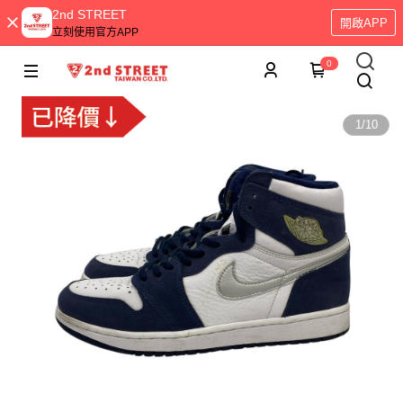
2nd STREET
開啟APP
立刻使用官方APP
0
1
/
10