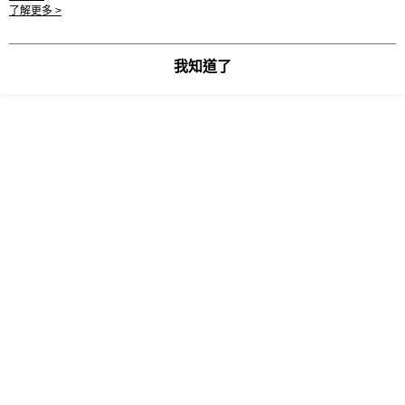
用條款之 Cookie 聲明使用 cookie。
了解更多 >
因本商店皆為二手商品，購買前請理解以下事項。
我知道了
1.商品與門市同步販售中，下單後不保證一定有貨，如遇沒貨將
直接取消訂單並Email聯繫您。造成不便，還請見諒。如有疑慮
下單前，歡迎至客服中心留言，謝謝！
2.商品皆為實物拍攝，因燈光、器材、拍攝環境及商品使用程度
不同，照片與實品會產生些許色差。
3.如附有鞋盒、袋子等附屬品，會一併展示於商品照。
顯示電腦版詳細說明
客服