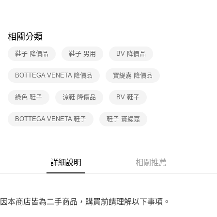
３．收到繳費通知簡訊後14天內，點擊此簡訊中的連結，可透過四大超商／
免運費
ATM／網路銀行／等多元方式進行付款，方視為交易完成。
※ 請注意：結帳手續完成當下不需立刻繳費，但若您需要取消訂單，請聯絡
付款後7-11取貨
購買商品的店家。未經商家同意取消之訂單仍視為有效，需透過AFTEE先享
相關分類
後付繳納相關費用。
免運費
※ 交易是否成功請以「AFTEE先享後付 」之結帳頁面顯示為準，若有關於
鞋子 降價品
鞋子 男用
BV 降價品
是否繳費成功／繳費後需取消欲退款等相關疑問，請聯繫「AFTEE先享後付
宅配
客戶支援中心」
https://netprotections.freshdesk.com/support/home
免運費
BOTTEGA VENETA 降價品
寶緹嘉 降價品
【注意事項】
１．透過由恩沛科技股份有限公司提供之「AFTEE先享後付」服務完成之交
綠色 鞋子
涼鞋 降價品
BV 鞋子
易，需依本服務之必要範圍內提供個人資料，並將交易相關給付款項請求債
權轉讓予恩沛科技股份有限公司。
２．關於個人資料處理事宜，請瀏覽以下網址：
BOTTEGA VENETA 鞋子
鞋子 寶緹嘉
https://aftee.tw/terms/#terms3
３．未成年的使用者請事先徵得法定代理人或監護人之同意方可使用
「AFTEE先享後付」，若未經同意申辦者引起之損失，本公司不負相關責
任。
４．使用「AFTEE先享後付」時，將依據個別帳號之用戶狀況，依本公司即
詳細說明
相關推薦
時審查核予不同之上限額度；若仍有額度不足之情形，本公司將視審查結果
請求用戶進行身份認證。
５．嚴禁一人註冊多個帳號或使用他人資訊註冊。若發現惡意使用之情形，
恩沛科技股份有限公司將有權停止該用戶之使用額度並採取法律行動。
因本商店皆為二手商品，購買前請理解以下事項。