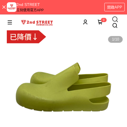
2nd STREET
開啟APP
立刻使用官方APP
0
1
/
10