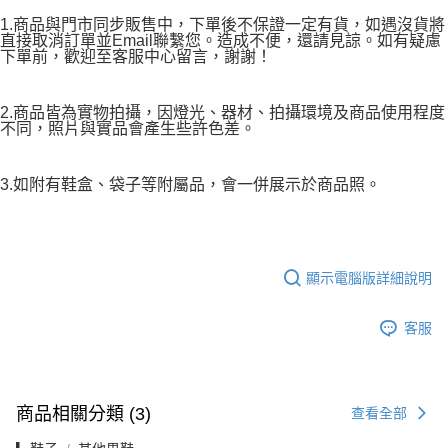
1.商品與門市同步販售中，下單後不保證一定有貨，如遇沒貨將
直接取消訂單並Email聯繫您。造成不便，還請見諒。如有疑慮
下單前，歡迎至客服中心留言，謝謝！
2.商品皆為實物拍攝，因燈光、器材、拍攝環境及商品使用程度
不同，照片與實品會產生些許色差。
3.如附有鞋盒、袋子等附屬品，會一併展示於商品照。
顯示電腦版詳細說明
客服
商品相關分類 (3)
查看全部