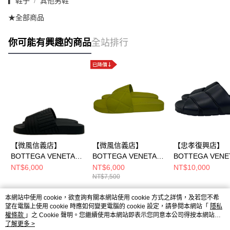
▎鞋子
其他男鞋
★全部商品
你可能有興趣的商品
全站排行
【微風信義店】
【微風信義店】
【忠孝復興店】
BOTTEGA VENETA/
BOTTEGA VENETA/
BOTTEGA VENE
涼鞋/41/
涼鞋/42/
涼鞋/44/
NT$6,000
NT$6,000
NT$10,000
NT$7,500
本網站中使用 cookie，欲查詢有關本網站使用 cookie 方式之詳情，及若您不希
熱門標籤
望在電腦上使用 cookie 時應如何變更電腦的 cookie 設定，請參閱本網站「
隱私
權條款
」之 Cookie 聲明。您繼續使用本網站即表示您同意本公司得按本網站使
用條款之 Cookie 聲明使用 cookie。
了解更多 >