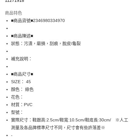
11271918
LINE Pay
商品特色
Apple Pay
■商品貨號■2346980334970
街口支付
■商品陳述■
悠遊付
狀態：污漬，磨損，刮痕，脫皮/龜裂
全盈+PAY
補充說明：
AFTEE先享後付
相關說明
■商品尺寸■
【關於「AFTEE先享後付」】
SIZE： 45
AFTEE先享後付是「在收到商品之後才付款」的支付方式。 讓您購物簡單
運送方式
顏色： 綠色
便利好安心！
１．簡單：不需註冊會員、不需綁卡、不需儲值。
全家取貨付款
花色：
２．便利：只要手機號碼，簡訊認證，即可結帳。
材質：PVC
免運費
３．安心：先確認商品／服務後，再付款。
型號：
付款後全家取貨
【「AFTEE先享後付」結帳流程】
實際尺寸：鞋跟高:2.5cm/鞋寬:10.5cm/鞋底長:30cm/ ※人工
１．於結帳方式選擇「AFTEE先享後付」後，將跳轉至「AFTEE先享後付」
免運費
測量及各品牌標準尺寸不同，尺寸會有些許落差※
結帳頁面，進行簡訊認證並確認金額後，即可完成結帳。
２．訂單成立數日內，您將收到繳費通知簡訊。
-
7-11取貨付款