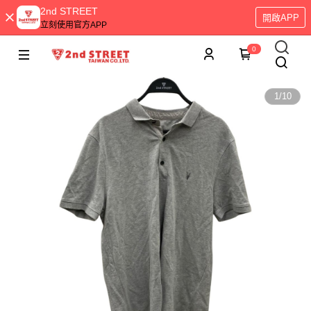
2nd STREET
開啟APP
立刻使用官方APP
0
1
/
10