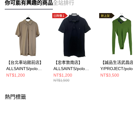
你可能有興趣的商品
全站排行
【台北車站館前店】
【忠孝敦南店】
【誠品生活武昌
ALLSAINTS/polo
ALLSAINTS/polo
Y/PROJECT/polo
衫/L/MD051H
衫/XS/AS346960
衫/XS/
NT$1,200
NT$1,200
NT$3,500
NT$1,500
熱門標籤