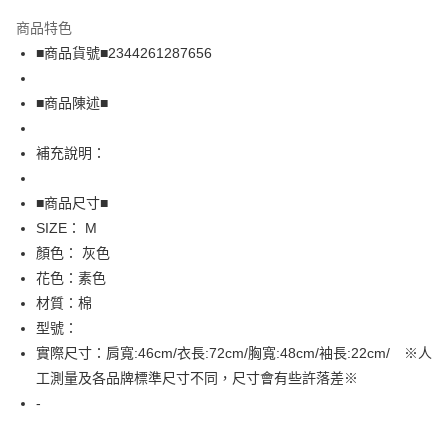
LINE Pay
商品特色
Apple Pay
■商品貨號■2344261287656
街口支付
■商品陳述■
悠遊付
補充說明：
全盈+PAY
AFTEE先享後付
■商品尺寸■
相關說明
SIZE： M
【關於「AFTEE先享後付」】
顏色： 灰色
AFTEE先享後付是「在收到商品之後才付款」的支付方式。 讓您購物簡單
運送方式
花色：素色
便利好安心！
１．簡單：不需註冊會員、不需綁卡、不需儲值。
全家取貨付款
材質：棉
２．便利：只要手機號碼，簡訊認證，即可結帳。
型號：
免運費
３．安心：先確認商品／服務後，再付款。
實際尺寸：肩寬:46cm/衣長:72cm/胸寬:48cm/袖長:22cm/ ※人
付款後全家取貨
【「AFTEE先享後付」結帳流程】
工測量及各品牌標準尺寸不同，尺寸會有些許落差※
１．於結帳方式選擇「AFTEE先享後付」後，將跳轉至「AFTEE先享後付」
免運費
-
結帳頁面，進行簡訊認證並確認金額後，即可完成結帳。
２．訂單成立數日內，您將收到繳費通知簡訊。
7-11取貨付款
３．收到繳費通知簡訊後14天內，點擊此簡訊中的連結，可透過四大超商／