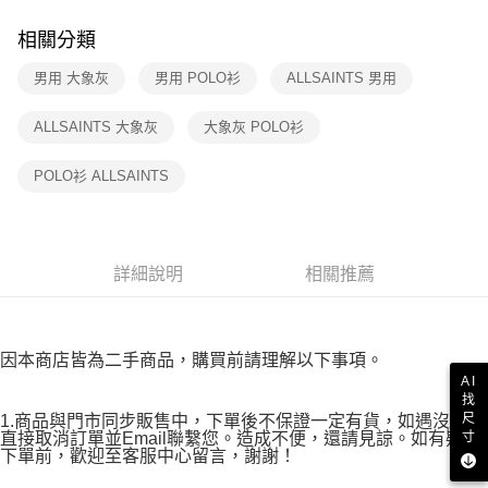
免運費
ATM／網路銀行／等多元方式進行付款，方視為交易完成。
※ 請注意：結帳手續完成當下不需立刻繳費，但若您需要取消訂單，請聯絡
相關分類
付款後7-11取貨
購買商品的店家。未經商家同意取消之訂單仍視為有效，需透過AFTEE先享
後付繳納相關費用。
男用 大象灰
男用 POLO衫
ALLSAINTS 男用
免運費
※ 交易是否成功請以「AFTEE先享後付 」之結帳頁面顯示為準，若有關於
是否繳費成功／繳費後需取消欲退款等相關疑問，請聯繫「AFTEE先享後付
宅配
ALLSAINTS 大象灰
大象灰 POLO衫
客戶支援中心」
https://netprotections.freshdesk.com/support/home
免運費
【注意事項】
POLO衫 ALLSAINTS
１．透過由恩沛科技股份有限公司提供之「AFTEE先享後付」服務完成之交
易，需依本服務之必要範圍內提供個人資料，並將交易相關給付款項請求債
權轉讓予恩沛科技股份有限公司。
２．關於個人資料處理事宜，請瀏覽以下網址：
https://aftee.tw/terms/#terms3
詳細說明
相關推薦
３．未成年的使用者請事先徵得法定代理人或監護人之同意方可使用
「AFTEE先享後付」，若未經同意申辦者引起之損失，本公司不負相關責
任。
４．使用「AFTEE先享後付」時，將依據個別帳號之用戶狀況，依本公司即
因本商店皆為二手商品，購買前請理解以下事項。
時審查核予不同之上限額度；若仍有額度不足之情形，本公司將視審查結果
AI
請求用戶進行身份認證。
找
５．嚴禁一人註冊多個帳號或使用他人資訊註冊。若發現惡意使用之情形，
尺
1.商品與門市同步販售中，下單後不保證一定有貨，如遇沒貨將
恩沛科技股份有限公司將有權停止該用戶之使用額度並採取法律行動。
寸
直接取消訂單並Email聯繫您。造成不便，還請見諒。如有疑慮
下單前，歡迎至客服中心留言，謝謝！