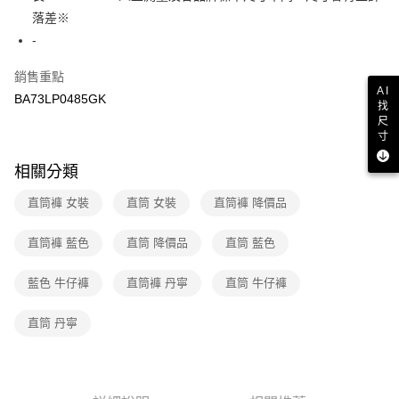
２．訂單成立數日內，您將收到繳費通知簡訊。
落差※
7-11取貨付款
３．收到繳費通知簡訊後14天內，點擊此簡訊中的連結，可透過四大超商／
-
免運費
ATM／網路銀行／等多元方式進行付款，方視為交易完成。
※ 請注意：結帳手續完成當下不需立刻繳費，但若您需要取消訂單，請聯絡
銷售重點
付款後7-11取貨
購買商品的店家。未經商家同意取消之訂單仍視為有效，需透過AFTEE先享
AI
後付繳納相關費用。
BA73LP0485GK
免運費
找
※ 交易是否成功請以「AFTEE先享後付 」之結帳頁面顯示為準，若有關於
尺
是否繳費成功／繳費後需取消欲退款等相關疑問，請聯繫「AFTEE先享後付
宅配
寸
客戶支援中心」
https://netprotections.freshdesk.com/support/home
免運費
相關分類
【注意事項】
１．透過由恩沛科技股份有限公司提供之「AFTEE先享後付」服務完成之交
直筒褲 女裝
直筒 女裝
直筒褲 降價品
易，需依本服務之必要範圍內提供個人資料，並將交易相關給付款項請求債
權轉讓予恩沛科技股份有限公司。
２．關於個人資料處理事宜，請瀏覽以下網址：
直筒褲 藍色
直筒 降價品
直筒 藍色
https://aftee.tw/terms/#terms3
３．未成年的使用者請事先徵得法定代理人或監護人之同意方可使用
藍色 牛仔褲
直筒褲 丹寧
直筒 牛仔褲
「AFTEE先享後付」，若未經同意申辦者引起之損失，本公司不負相關責
任。
４．使用「AFTEE先享後付」時，將依據個別帳號之用戶狀況，依本公司即
直筒 丹寧
時審查核予不同之上限額度；若仍有額度不足之情形，本公司將視審查結果
請求用戶進行身份認證。
５．嚴禁一人註冊多個帳號或使用他人資訊註冊。若發現惡意使用之情形，
恩沛科技股份有限公司將有權停止該用戶之使用額度並採取法律行動。