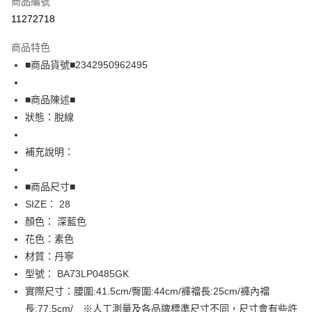
商品編號
超商取貨付款
11272718
LINE Pay
商品特色
Apple Pay
■商品貨號■2342950962495
街口支付
■商品陳述■
悠遊付
狀態：脫線
全盈+PAY
補充說明：
AFTEE先享後付
相關說明
■商品尺寸■
【關於「AFTEE先享後付」】
SIZE： 28
AFTEE先享後付是「在收到商品之後才付款」的支付方式。 讓您購物簡單
運送方式
顏色： 深藍色
便利好安心！
１．簡單：不需註冊會員、不需綁卡、不需儲值。
全家取貨付款
花色：素色
２．便利：只要手機號碼，簡訊認證，即可結帳。
材質：丹寧
免運費
３．安心：先確認商品／服務後，再付款。
型號： BA73LP0485GK
付款後全家取貨
【「AFTEE先享後付」結帳流程】
實際尺寸：腰圍:41.5cm/臀圍:44cm/褲襠長:25cm/褲內襠
１．於結帳方式選擇「AFTEE先享後付」後，將跳轉至「AFTEE先享後付」
免運費
長:77.5cm/ ※人工測量及各品牌標準尺寸不同，尺寸會有些許
結帳頁面，進行簡訊認證並確認金額後，即可完成結帳。