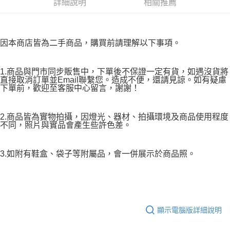
詳細說明
相關推薦
因本商店皆為二手商品，購買前請理解以下事項。
1.商品與門市同步販售中，下單後不保證一定有貨，如遇沒貨將
直接取消訂單並Email聯繫您。造成不便，還請見諒。如有疑慮
下單前，歡迎至客服中心留言，謝謝！
2.商品皆為實物拍攝，因燈光、器材、拍攝環境及商品使用程度
不同，照片與實品會產生些許色差。
3.如附有鞋盒、袋子等附屬品，會一併展示於商品照。
顯示電腦版詳細說明