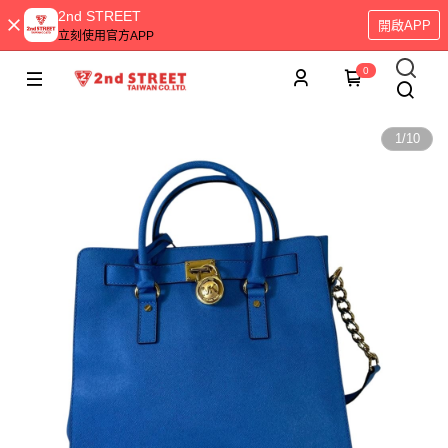
2nd STREET
開啟APP
立刻使用官方APP
0
1
/
10