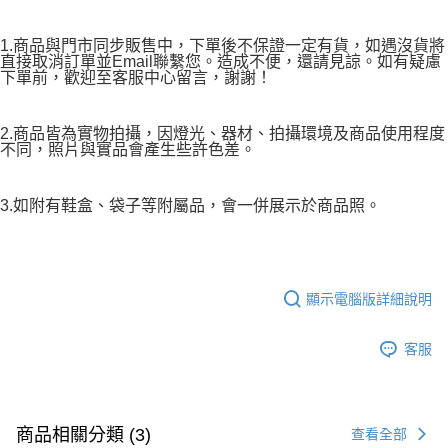
1.商品與門市同步販售中，下單後不保證一定有貨，如遇沒貨將
直接取消訂單並Email聯繫您。造成不便，還請見諒。如有疑慮
下單前，歡迎至客服中心留言，謝謝！
2.商品皆為實物拍攝，因燈光、器材、拍攝環境及商品使用程度
不同，照片與實品會產生些許色差。
3.如附有鞋盒、袋子等附屬品，會一併展示於商品照。
顯示電腦版詳細說明
客服
商品相關分類 (3)
查看全部