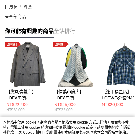
▎男裝
外套
★全部商品
你可能有興趣的商品
全站排行
【微風信義店】
【信義市府店】
【逢甲福星店】
LOEWE/外
LOEWE/外
LOEWE/外套/44/
套/46/HSM1Y03W32
套/34/s540y02x26
NT$22,400
NT$25,000
NT$20,000
NT$28,000
NT$32,000
本網站中使用 cookie，欲查詢有關本網站使用 cookie 方式之詳情，及若您不希
熱門標籤
望在電腦上使用 cookie 時應如何變更電腦的 cookie 設定，請參閱本網站「
隱私
權條款
」之 Cookie 聲明。您繼續使用本網站即表示您同意本公司得按本網站使