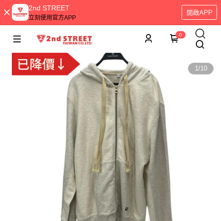
2nd STREET
開啟APP
立刻使用官方APP
0
1
/
10