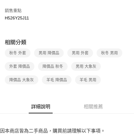
３．收到繳費通知簡訊後14天內，點擊此簡訊中的連結，可透過四大超商／
免運費
ATM／網路銀行／等多元方式進行付款，方視為交易完成。
銷售重點
※ 請注意：結帳手續完成當下不需立刻繳費，但若您需要取消訂單，請聯絡
H526Y25J11
付款後7-11取貨
購買商品的店家。未經商家同意取消之訂單仍視為有效，需透過AFTEE先享
後付繳納相關費用。
免運費
※ 交易是否成功請以「AFTEE先享後付 」之結帳頁面顯示為準，若有關於
是否繳費成功／繳費後需取消欲退款等相關疑問，請聯繫「AFTEE先享後付
宅配
客戶支援中心」
https://netprotections.freshdesk.com/support/home
相關分類
免運費
【注意事項】
秋冬 外套
男用 降價品
男用 外套
秋冬 男用
１．透過由恩沛科技股份有限公司提供之「AFTEE先享後付」服務完成之交
易，需依本服務之必要範圍內提供個人資料，並將交易相關給付款項請求債
外套 降價品
降價品 秋冬
男用 大象灰
權轉讓予恩沛科技股份有限公司。
２．關於個人資料處理事宜，請瀏覽以下網址：
https://aftee.tw/terms/#terms3
降價品 大象灰
羊毛 降價品
羊毛 男用
３．未成年的使用者請事先徵得法定代理人或監護人之同意方可使用
「AFTEE先享後付」，若未經同意申辦者引起之損失，本公司不負相關責
任。
４．使用「AFTEE先享後付」時，將依據個別帳號之用戶狀況，依本公司即
時審查核予不同之上限額度；若仍有額度不足之情形，本公司將視審查結果
詳細說明
相關推薦
請求用戶進行身份認證。
５．嚴禁一人註冊多個帳號或使用他人資訊註冊。若發現惡意使用之情形，
恩沛科技股份有限公司將有權停止該用戶之使用額度並採取法律行動。
因本商店皆為二手商品，購買前請理解以下事項。