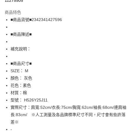
11275505
LINE Pay
商品特色
Apple Pay
■商品貨號■2342341427596
街口支付
■商品陳述■
悠遊付
補充說明：
全盈+PAY
AFTEE先享後付
■商品尺寸■
相關說明
SIZE： M
【關於「AFTEE先享後付」】
顏色： 灰色
AFTEE先享後付是「在收到商品之後才付款」的支付方式。 讓您購物簡單
運送方式
花色：素色
便利好安心！
１．簡單：不需註冊會員、不需綁卡、不需儲值。
全家取貨付款
材質：棉
２．便利：只要手機號碼，簡訊認證，即可結帳。
型號： H526Y25J11
免運費
３．安心：先確認商品／服務後，再付款。
實際尺寸：肩寬:52cm/衣長:75cm/胸寬:62cm/袖長:68cm/連肩袖
付款後全家取貨
【「AFTEE先享後付」結帳流程】
長:83cm/ ※人工測量及各品牌標準尺寸不同，尺寸會有些許落
１．於結帳方式選擇「AFTEE先享後付」後，將跳轉至「AFTEE先享後付」
免運費
差※
結帳頁面，進行簡訊認證並確認金額後，即可完成結帳。
２．訂單成立數日內，您將收到繳費通知簡訊。
-
7-11取貨付款