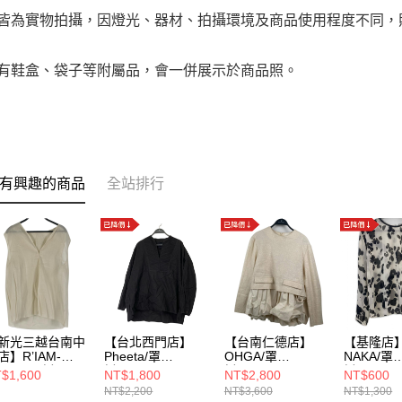
品皆為實物拍攝，因燈光、器材、拍攝環境及商品使用程度不同
附有鞋盒、袋子等附屬品，會一併展示於商品照。
有興趣的商品
全站排行
新光三越台南中
【台北西門店】
【台南仁德店】
【基隆店】
店】R’IAM-
Pheeta/罩
OHGA/罩
NAKA/罩
AGE/罩衫//23-
衫//PH22SS-
衫//OHGA-1101
衫//AR22
$1,600
NT$1,800
NT$2,800
NT$600
1-922-6030-2-0
12/8911-699-
NT$2,200
NT$3,600
NT$1,300
0023