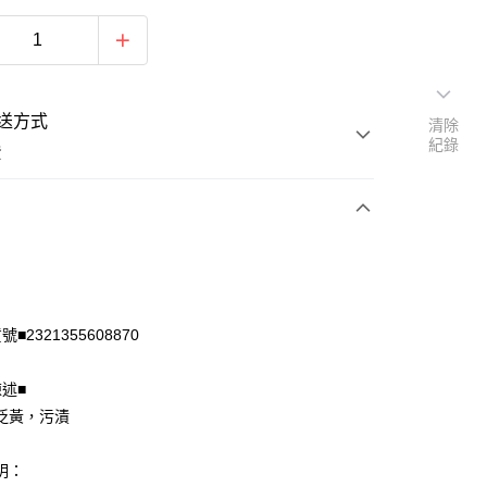
送方式
清除
紀錄
費
次付款
付款
■2321355608870
陳述■
泛黃，污漬
明：