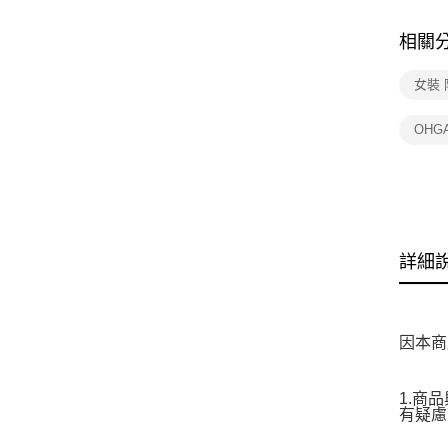
相關
女裝
OHG
詳細
因本商
1.商
有疑慮