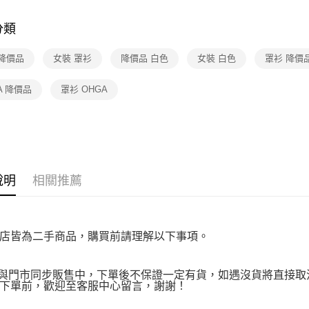
★降價專區⬇M
１．透過由
交易，需
分類
求債權轉
２．關於
 降價品
女裝 罩衫
降價品 白色
女裝 白色
罩衫 降價
https://aft
３．未成
「AFTE
A 降價品
罩衫 OHGA
任。
４．使用「
即時審查
結果請求
５．嚴禁
形，恩沛
動。
說明
相關推薦
店皆為二手商品，購買前請理解以下事項。
品與門市同步販售中，下單後不保證一定有貨，如遇沒貨將直接取消
下單前，歡迎至客服中心留言，謝謝！