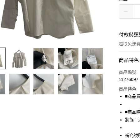
付款與運
超取免運
付款方式
商品特色
信用卡一
商品編號
11276097
超商取貨
商品特色
LINE Pay
■商品貨號
Apple Pay
■商品
街口支付
狀態：
悠遊付
補充說