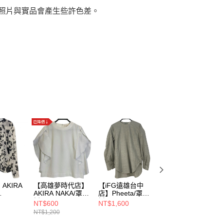
，照片與實品會產生些許色差。
AKIRA
【高雄夢時代店】
【iFG遠雄台中
【台南仁德店】
AKIRA NAKA/罩
店】Pheeta/罩
OHGA/罩衫//
60
衫//AR1616WH
衫//8921-699-
NT$600
NT$1,600
NT$1,100
0044
NT$1,200
NT$2,200