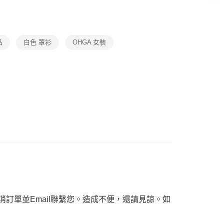
ax 50% off
恩沛科技股份有限公司提供之「AFTEE先享後付」服務完成之
依本服務之必要範圍內提供個人資料，並將交易相關給付款項請
讓予恩沛科技股份有限公司。
個人資料處理事宜，請瀏覽以下網址：
品
ee.tw/terms/#terms3
白色 罩衫
OHGA 女裝
年的使用者請事先徵得法定代理人或監護人之同意方可使用
E先享後付」，若未經同意申辦者引起之損失，本公司不負相關責
AFTEE先享後付」時，將依據個別帳號之用戶狀況，依本公司
核予不同之上限額度；若仍有額度不足之情形，本公司將視審查
用戶進行身份認證。
一人註冊多個帳號或使用他人資訊註冊。若發現惡意使用之情
科技股份有限公司將有權停止該用戶之使用額度並採取法律行
訂單並Email聯繫您。造成不便，還請見諒。如