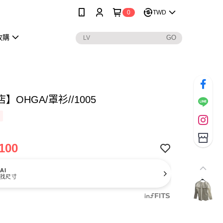
0
TWD
收購
】OHGA/罩衫//1005
100
AI
找尺寸