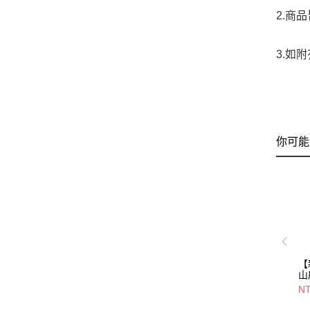
2.商
3.如
你可能
【
山
PL
NT
05