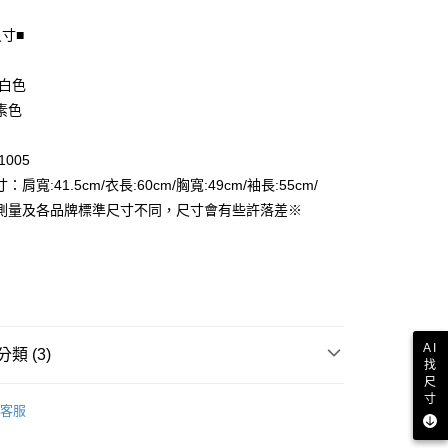
尺寸■
享後付
FTEE先享後付」】
 白色
先享後付是「在收到商品之後才付款」的支付方式。 讓您購物簡單
素色
心！
：不需註冊會員、不需綁卡、不需儲值。
：只要手機號碼，簡訊認證，即可結帳。
1005
付款
：先確認商品／服務後，再付款。
：肩寬:41.5cm/衣長:60cm/胸寬:49cm/袖長:55cm/
EE先享後付」結帳流程】
測量及各品牌標準尺寸不同，尺寸會有些許落差※
家取貨
方式選擇「AFTEE先享後付」後，將跳轉至「AFTEE先享後
頁面，進行簡訊認證並確認金額後，即可完成結帳。
成立數日內，您將收到繳費通知簡訊。
費通知簡訊後14天內，點擊此簡訊中的連結，可透過四大超商
付款
網路銀行／等多元方式進行付款，方視為交易完成。
：結帳手續完成當下不需立刻繳費，但若您需要取消訂單，請聯
的店家。未經商家同意取消之訂單仍視為有效，需透過AFTEE
AI
繳納相關費用。
1取貨
類 (3)
找
否成功請以「AFTEE先享後付 」之結帳頁面顯示為準，若有關於
尺
功／繳費後需取消欲退款等相關疑問，請聯繫「AFTEE先享後
襯衫．罩衫
寸
援中心」
https://netprotections.freshdesk.com/support/home
客服
品
項】