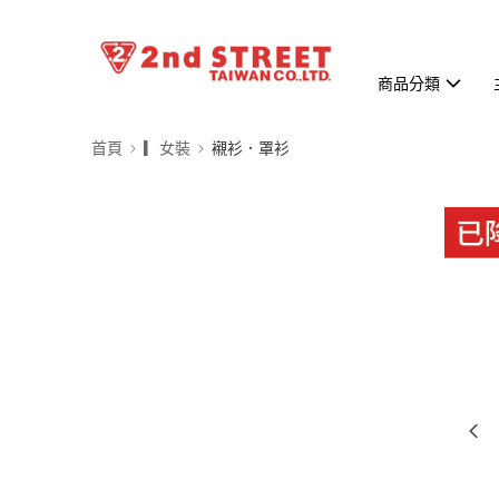
商品分類
首頁
▎女裝
襯衫．罩衫