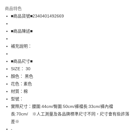
LINE Pay
商品特色
Apple Pay
■商品貨號■2340401492669
街口支付
■商品陳述■
悠遊付
補充說明：
全盈+PAY
AFTEE先享後付
■商品尺寸■
相關說明
SIZE： 30
【關於「AFTEE先享後付」】
顏色： 黑色
AFTEE先享後付是「在收到商品之後才付款」的支付方式。 讓您購物簡單
運送方式
花色：素色
便利好安心！
１．簡單：不需註冊會員、不需綁卡、不需儲值。
全家取貨付款
材質：棉
２．便利：只要手機號碼，簡訊認證，即可結帳。
型號：
免運費
３．安心：先確認商品／服務後，再付款。
實際尺寸：腰圍:44cm/臀圍:50cm/褲襠長:33cm/褲內襠
付款後全家取貨
【「AFTEE先享後付」結帳流程】
長:70cm/ ※人工測量及各品牌標準尺寸不同，尺寸會有些許落
１．於結帳方式選擇「AFTEE先享後付」後，將跳轉至「AFTEE先享後付」
免運費
差※
結帳頁面，進行簡訊認證並確認金額後，即可完成結帳。
２．訂單成立數日內，您將收到繳費通知簡訊。
-
7-11取貨付款
３．收到繳費通知簡訊後14天內，點擊此簡訊中的連結，可透過四大超商／