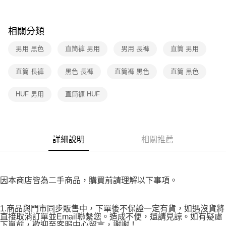
免運費
ATM／網路銀行／等多元方式進行付款，方視為交易完成。
※ 請注意：結帳手續完成當下不需立刻繳費，但若您需要取消訂單，請聯絡
付款後7-11取貨
購買商品的店家。未經商家同意取消之訂單仍視為有效，需透過AFTEE先享
相關分類
後付繳納相關費用。
免運費
※ 交易是否成功請以「AFTEE先享後付 」之結帳頁面顯示為準，若有關於
男用 黑色
直筒褲 男用
男用 長褲
直筒 男用
是否繳費成功／繳費後需取消欲退款等相關疑問，請聯繫「AFTEE先享後付
宅配
客戶支援中心」
https://netprotections.freshdesk.com/support/home
免運費
直筒 長褲
黑色 長褲
直筒褲 黑色
直筒 黑色
【注意事項】
１．透過由恩沛科技股份有限公司提供之「AFTEE先享後付」服務完成之交
HUF 男用
直筒褲 HUF
易，需依本服務之必要範圍內提供個人資料，並將交易相關給付款項請求債
權轉讓予恩沛科技股份有限公司。
２．關於個人資料處理事宜，請瀏覽以下網址：
https://aftee.tw/terms/#terms3
３．未成年的使用者請事先徵得法定代理人或監護人之同意方可使用
詳細說明
相關推薦
「AFTEE先享後付」，若未經同意申辦者引起之損失，本公司不負相關責
任。
４．使用「AFTEE先享後付」時，將依據個別帳號之用戶狀況，依本公司即
時審查核予不同之上限額度；若仍有額度不足之情形，本公司將視審查結果
請求用戶進行身份認證。
因本商店皆為二手商品，購買前請理解以下事項。
５．嚴禁一人註冊多個帳號或使用他人資訊註冊。若發現惡意使用之情形，
恩沛科技股份有限公司將有權停止該用戶之使用額度並採取法律行動。
1.商品與門市同步販售中，下單後不保證一定有貨，如遇沒貨將
直接取消訂單並Email聯繫您。造成不便，還請見諒。如有疑慮
下單前，歡迎至客服中心留言，謝謝！