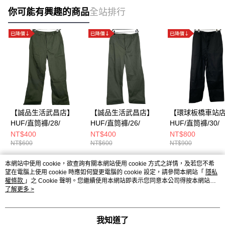
你可能有興趣的商品
全站排行
【誠品生活武昌店】
【誠品生活武昌店】
【環球板橋車站
HUF/直筒褲/28/
HUF/直筒褲/26/
HUF/直筒褲/30/
NT$400
NT$400
NT$800
NT$600
NT$600
NT$900
本網站中使用 cookie，欲查詢有關本網站使用 cookie 方式之詳情，及若您不希
熱門標籤
望在電腦上使用 cookie 時應如何變更電腦的 cookie 設定，請參閱本網站「
隱私
權條款
」之 Cookie 聲明。您繼續使用本網站即表示您同意本公司得按本網站使
用條款之 Cookie 聲明使用 cookie。
了解更多 >
我知道了