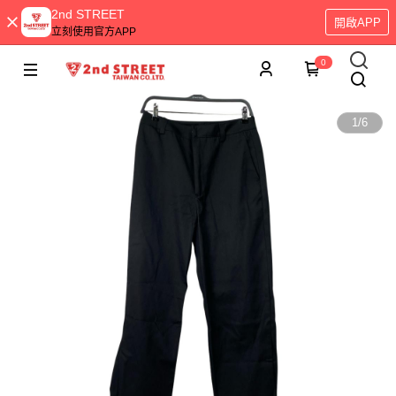
2nd STREET
開啟APP
立刻使用官方APP
0
1
/
6