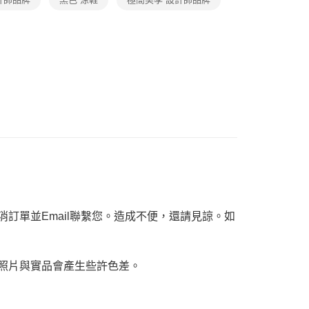
恩沛科技股份有限公司提供之「AFTEE先享後付」服務完成之
依本服務之必要範圍內提供個人資料，並將交易相關給付款項請
讓予恩沛科技股份有限公司。
個人資料處理事宜，請瀏覽以下網址：
ee.tw/terms/#terms3
年的使用者請事先徵得法定代理人或監護人之同意方可使用
E先享後付」，若未經同意申辦者引起之損失，本公司不負相關責
AFTEE先享後付」時，將依據個別帳號之用戶狀況，依本公司
核予不同之上限額度；若仍有額度不足之情形，本公司將視審查
用戶進行身份認證。
一人註冊多個帳號或使用他人資訊註冊。若發現惡意使用之情
科技股份有限公司將有權停止該用戶之使用額度並採取法律行
訂單並Email聯繫您。造成不便，還請見諒。如
，照片與實品會產生些許色差。