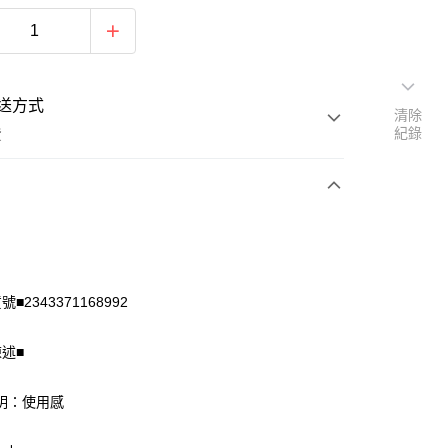
送方式
清除
紀錄
費
次付款
付款
■2343371168992
陳述■
明：使用感