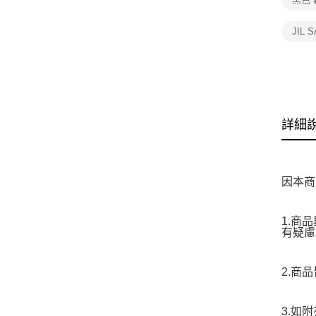
JIL
詳細
因本商
1.商
有疑慮
2.商
3.如