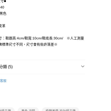
尺寸■
 40
享後付
 黑色
FTEE先享後付」】
先享後付是「在收到商品之後才付款」的支付方式。 讓您購物簡單
皮革
心！
：不需註冊會員、不需綁卡、不需儲值。
：只要手機號碼，簡訊認證，即可結帳。
：鞋跟高:4cm/鞋寬:10cm/鞋底長:30cm/ ※人工測量
付款
：先確認商品／服務後，再付款。
牌標準尺寸不同，尺寸會有些許落差※
EE先享後付」結帳流程】
家取貨
方式選擇「AFTEE先享後付」後，將跳轉至「AFTEE先享後
頁面，進行簡訊認證並確認金額後，即可完成結帳。
成立數日內，您將收到繳費通知簡訊。
類 (5)
費通知簡訊後14天內，點擊此簡訊中的連結，可透過四大超商
付款
網路銀行／等多元方式進行付款，方視為交易完成。
其他女鞋
：結帳手續完成當下不需立刻繳費，但若您需要取消訂單，請聯
客服
的店家。未經商家同意取消之訂單仍視為有效，需透過AFTEE
推薦
繳納相關費用。
1取貨
否成功請以「AFTEE先享後付 」之結帳頁面顯示為準，若有關於
品
功／繳費後需取消欲退款等相關疑問，請聯繫「AFTEE先享後
援中心」
https://netprotections.freshdesk.com/support/home
薦
項】
｜設計師品牌
計師品牌
黑色 涼鞋
極簡美學 設計師品牌