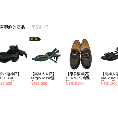
有興趣的商品
全站排行
汐止遠雄店】
【高雄大立店】
【忠孝復興店】
【高雄大
OTTEGA
sergio rossi/淺口
HERMES/商務皮
MASSIMO
NETA/靴子/40/
皮
鞋/371/2/G
淺口皮鞋/3
$7,500
NT$1,000
NT$10,000
NT$1,200
鞋/36//234568127
9436