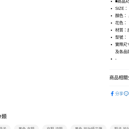
■商品
SIZE：
AFTEE先
顏色：
相關說明
【關於「A
花色：
AFTEE
材質：
便利好安
運送方式
型號：
１．簡單
２．便利
實際尺寸
全家取貨
３．安心
及各品
免運費
【「AFT
-
付款後全
１．於結帳
付」結帳
免運費
２．訂單
商品相關分
３．收到繳
7-11取貨
／ATM／
▎鞋子
免運費
※ 請注意
分享
絡購買商品
人氣商品
先享後付
付款後7-1
※ 交易是
★全部商
免運費
是否繳費成
付客戶支
分類
★店長推
宅配
【注意事
免運費
內行挖寶
鞋子
黑色 女鞋
女鞋 涼鞋
黑色 設計師品牌
鞋子 設