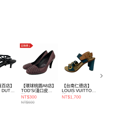
遠百店】
【環球桃園A8店】
【台南仁德店】
【南港店】
 DUTTI/
TOD’S/淺口皮
LOUIS VUITTON/
Salvatore
8/
鞋/36/XXW0MT0A
淺口皮
Ferragamo/鞋子/
NT$300
NT$1,700
NT$600
790DY033OL
鞋/351/2/MA 1103
其他/
NT$600
NT$1,200