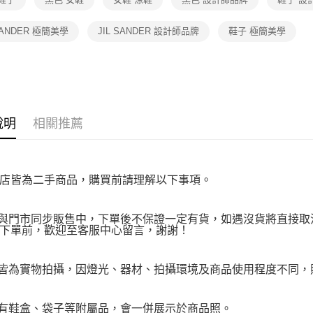
１．透過由
交易，需
求債權轉
 SANDER 極簡美學
JIL SANDER 設計師品牌
鞋子 極簡美學
２．關於
https://aft
３．未成
「AFTE
任。
４．使用「
即時審查
說明
相關推薦
結果請求
５．嚴禁
形，恩沛
動。
店皆為二手商品，購買前請理解以下事項。
品與門市同步販售中，下單後不保證一定有貨，如遇沒貨將直接取消
下單前，歡迎至客服中心留言，謝謝！
品皆為實物拍攝，因燈光、器材、拍攝環境及商品使用程度不同
附有鞋盒、袋子等附屬品，會一併展示於商品照。