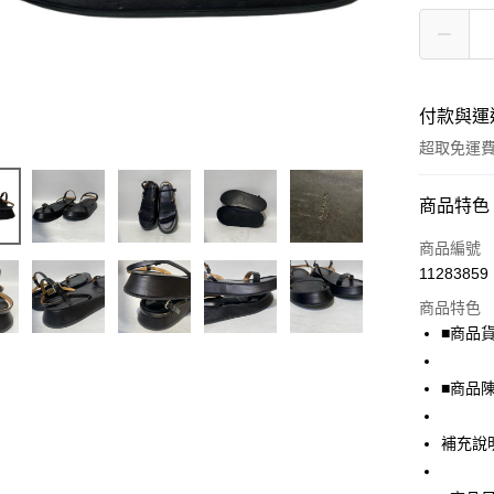
付款與運
超取免運
付款方式
商品特色
信用卡一
商品編號
11283859
超商取貨
商品特色
LINE Pay
■商品貨號
Apple Pay
■商品
街口支付
補充說
悠遊付
全盈+PAY