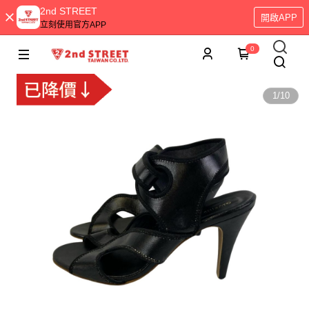
2nd STREET
開啟APP
立刻使用官方APP
0
1
/
10