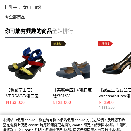
▎鞋子
女用｜跟鞋
★全部商品
你可能有興趣的商品
全站排行
【微風南山店】
【美麗華店】//淺口皮
【誠品生活武昌
VERSACE/淺口皮
鞋/361/2/
vanessabruno
鞋/38/
鞋/361/2/
NT$3,000
NT$1,000
NT$900
NT$1,200
本網站中使用 cookie，欲查詢有關本網站使用 cookie 方式之詳情，及若您不希
熱門標籤
望在電腦上使用 cookie 時應如何變更電腦的 cookie 設定，請參閱本網站「
隱私
權條款
」之 Cookie 聲明。您繼續使用本網站即表示您同意本公司得按本網站使