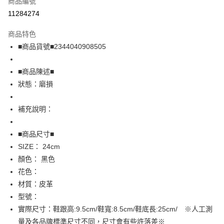
商品編號
超商取貨付款
11284274
LINE Pay
商品特色
Apple Pay
■商品貨號■2344040908505
街口支付
■商品陳述■
悠遊付
狀態：磨損
全盈+PAY
補充說明：
AFTEE先享後付
相關說明
■商品尺寸■
【關於「AFTEE先享後付」】
SIZE： 24cm
AFTEE先享後付是「在收到商品之後才付款」的支付方式。 讓您購物簡單
運送方式
顏色： 黑色
便利好安心！
１．簡單：不需註冊會員、不需綁卡、不需儲值。
全家取貨付款
花色：
２．便利：只要手機號碼，簡訊認證，即可結帳。
材質：皮革
免運費
３．安心：先確認商品／服務後，再付款。
型號：
付款後全家取貨
【「AFTEE先享後付」結帳流程】
實際尺寸：鞋跟高:9.5cm/鞋寬:8.5cm/鞋底長:25cm/ ※人工測
１．於結帳方式選擇「AFTEE先享後付」後，將跳轉至「AFTEE先享後付」
免運費
量及各品牌標準尺寸不同，尺寸會有些許落差※
結帳頁面，進行簡訊認證並確認金額後，即可完成結帳。