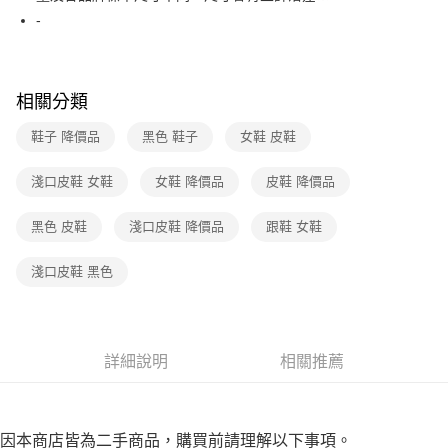
２．訂單成立數日內，您將收到繳費通知簡訊。
-
7-11取貨付款
３．收到繳費通知簡訊後14天內，點擊此簡訊中的連結，可透過四大超商／
免運費
ATM／網路銀行／等多元方式進行付款，方視為交易完成。
※ 請注意：結帳手續完成當下不需立刻繳費，但若您需要取消訂單，請聯絡
付款後7-11取貨
購買商品的店家。未經商家同意取消之訂單仍視為有效，需透過AFTEE先享
相關分類
後付繳納相關費用。
免運費
※ 交易是否成功請以「AFTEE先享後付 」之結帳頁面顯示為準，若有關於
鞋子 降價品
黑色 鞋子
女鞋 皮鞋
是否繳費成功／繳費後需取消欲退款等相關疑問，請聯繫「AFTEE先享後付
宅配
客戶支援中心」
https://netprotections.freshdesk.com/support/home
免運費
淺口皮鞋 女鞋
女鞋 降價品
皮鞋 降價品
【注意事項】
１．透過由恩沛科技股份有限公司提供之「AFTEE先享後付」服務完成之交
黑色 皮鞋
淺口皮鞋 降價品
跟鞋 女鞋
易，需依本服務之必要範圍內提供個人資料，並將交易相關給付款項請求債
權轉讓予恩沛科技股份有限公司。
２．關於個人資料處理事宜，請瀏覽以下網址：
淺口皮鞋 黑色
https://aftee.tw/terms/#terms3
３．未成年的使用者請事先徵得法定代理人或監護人之同意方可使用
「AFTEE先享後付」，若未經同意申辦者引起之損失，本公司不負相關責
任。
４．使用「AFTEE先享後付」時，將依據個別帳號之用戶狀況，依本公司即
詳細說明
相關推薦
時審查核予不同之上限額度；若仍有額度不足之情形，本公司將視審查結果
請求用戶進行身份認證。
５．嚴禁一人註冊多個帳號或使用他人資訊註冊。若發現惡意使用之情形，
恩沛科技股份有限公司將有權停止該用戶之使用額度並採取法律行動。
因本商店皆為二手商品，購買前請理解以下事項。