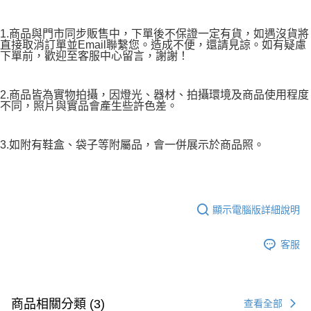
1.商品與門市同步販售中，下單後不保證一定有貨，如遇沒貨將
直接取消訂單並Email聯繫您。造成不便，還請見諒。如有疑慮
下單前，歡迎至客服中心留言，謝謝！
2.商品皆為實物拍攝，因燈光、器材、拍攝環境及商品使用程度
不同，照片與實品會產生些許色差。
3.如附有鞋盒、袋子等附屬品，會一併展示於商品照。
顯示電腦版詳細說明
客服
商品相關分類 (3)
查看全部