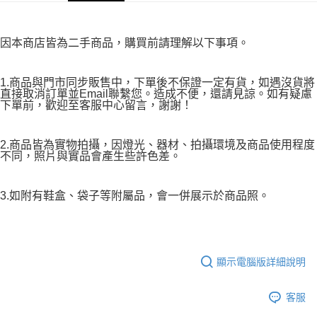
因本商店皆為二手商品，購買前請理解以下事項。
1.商品與門市同步販售中，下單後不保證一定有貨，如遇沒貨將
直接取消訂單並Email聯繫您。造成不便，還請見諒。如有疑慮
下單前，歡迎至客服中心留言，謝謝！
2.商品皆為實物拍攝，因燈光、器材、拍攝環境及商品使用程度
不同，照片與實品會產生些許色差。
3.如附有鞋盒、袋子等附屬品，會一併展示於商品照。
顯示電腦版詳細說明
客服