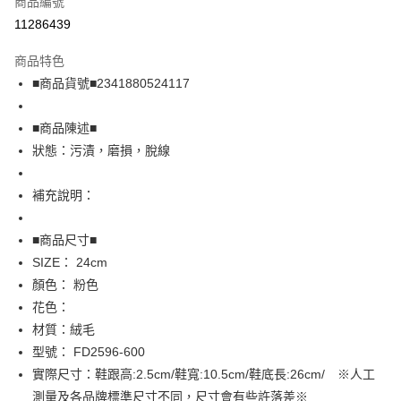
商品編號
超商取貨付款
11286439
LINE Pay
商品特色
Apple Pay
■商品貨號■2341880524117
街口支付
■商品陳述■
悠遊付
狀態：污漬，磨損，脫線
全盈+PAY
補充說明：
AFTEE先享後付
相關說明
■商品尺寸■
【關於「AFTEE先享後付」】
SIZE： 24cm
AFTEE先享後付是「在收到商品之後才付款」的支付方式。 讓您購物簡單
運送方式
顏色： 粉色
便利好安心！
１．簡單：不需註冊會員、不需綁卡、不需儲值。
全家取貨付款
花色：
２．便利：只要手機號碼，簡訊認證，即可結帳。
材質：絨毛
免運費
３．安心：先確認商品／服務後，再付款。
型號： FD2596-600
付款後全家取貨
【「AFTEE先享後付」結帳流程】
實際尺寸：鞋跟高:2.5cm/鞋寬:10.5cm/鞋底長:26cm/ ※人工
１．於結帳方式選擇「AFTEE先享後付」後，將跳轉至「AFTEE先享後付」
免運費
測量及各品牌標準尺寸不同，尺寸會有些許落差※
結帳頁面，進行簡訊認證並確認金額後，即可完成結帳。