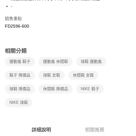
２．訂單成立數日內，您將收到繳費通知簡訊。
-
7-11取貨付款
３．收到繳費通知簡訊後14天內，點擊此簡訊中的連結，可透過四大超商／
免運費
ATM／網路銀行／等多元方式進行付款，方視為交易完成。
銷售重點
※ 請注意：結帳手續完成當下不需立刻繳費，但若您需要取消訂單，請聯絡
FD2596-600
付款後7-11取貨
購買商品的店家。未經商家同意取消之訂單仍視為有效，需透過AFTEE先享
後付繳納相關費用。
免運費
※ 交易是否成功請以「AFTEE先享後付 」之結帳頁面顯示為準，若有關於
是否繳費成功／繳費後需取消欲退款等相關疑問，請聯繫「AFTEE先享後付
宅配
客戶支援中心」
https://netprotections.freshdesk.com/support/home
相關分類
免運費
【注意事項】
運動風 鞋子
運動風 休閒鞋
球鞋 運動風
１．透過由恩沛科技股份有限公司提供之「AFTEE先享後付」服務完成之交
易，需依本服務之必要範圍內提供個人資料，並將交易相關給付款項請求債
鞋子 降價品
球鞋 女鞋
休閒鞋 女鞋
權轉讓予恩沛科技股份有限公司。
２．關於個人資料處理事宜，請瀏覽以下網址：
https://aftee.tw/terms/#terms3
球鞋 降價品
休閒鞋 降價品
NIKE 鞋子
３．未成年的使用者請事先徵得法定代理人或監護人之同意方可使用
「AFTEE先享後付」，若未經同意申辦者引起之損失，本公司不負相關責
NIKE 球鞋
任。
４．使用「AFTEE先享後付」時，將依據個別帳號之用戶狀況，依本公司即
時審查核予不同之上限額度；若仍有額度不足之情形，本公司將視審查結果
請求用戶進行身份認證。
５．嚴禁一人註冊多個帳號或使用他人資訊註冊。若發現惡意使用之情形，
詳細說明
相關推薦
恩沛科技股份有限公司將有權停止該用戶之使用額度並採取法律行動。