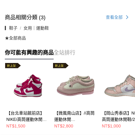
商品相關分類 (3)
查看全部
▎鞋子
女用｜運動鞋
★全部商品
你可能有興趣的商品
全站排行
【台北車站館前店】
【微風南山店】//高筒
【岡山秀泰店】NI
NIKE/高筒運動休閒
運動休閒
高筒運動休閒鞋/24
鞋/23.5cm/DD1869-
鞋/UK41/2/702370
NT$1,500
NT$2,800
NT$1,000
110