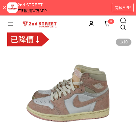
2nd STREET
開啟APP
立刻使用官方APP
0
1
/
10