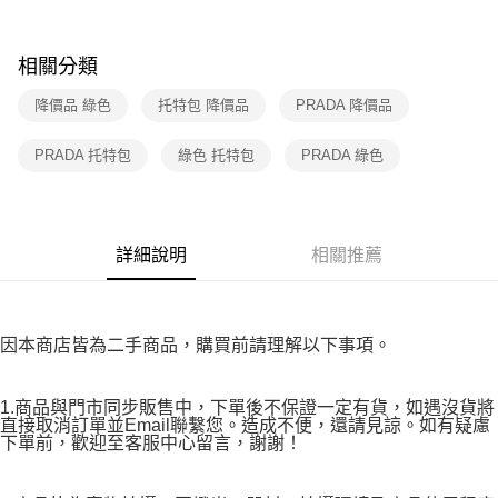
付款後7-11取貨
購買商品的店家。未經商家同意取消之訂單仍視為有效，需透過AFTEE先享
後付繳納相關費用。
免運費
※ 交易是否成功請以「AFTEE先享後付 」之結帳頁面顯示為準，若有關於
相關分類
是否繳費成功／繳費後需取消欲退款等相關疑問，請聯繫「AFTEE先享後付
宅配
客戶支援中心」
https://netprotections.freshdesk.com/support/home
免運費
降價品 綠色
托特包 降價品
PRADA 降價品
【注意事項】
１．透過由恩沛科技股份有限公司提供之「AFTEE先享後付」服務完成之交
PRADA 托特包
綠色 托特包
PRADA 綠色
易，需依本服務之必要範圍內提供個人資料，並將交易相關給付款項請求債
權轉讓予恩沛科技股份有限公司。
２．關於個人資料處理事宜，請瀏覽以下網址：
https://aftee.tw/terms/#terms3
３．未成年的使用者請事先徵得法定代理人或監護人之同意方可使用
詳細說明
相關推薦
「AFTEE先享後付」，若未經同意申辦者引起之損失，本公司不負相關責
任。
４．使用「AFTEE先享後付」時，將依據個別帳號之用戶狀況，依本公司即
時審查核予不同之上限額度；若仍有額度不足之情形，本公司將視審查結果
因本商店皆為二手商品，購買前請理解以下事項。
請求用戶進行身份認證。
５．嚴禁一人註冊多個帳號或使用他人資訊註冊。若發現惡意使用之情形，
恩沛科技股份有限公司將有權停止該用戶之使用額度並採取法律行動。
1.商品與門市同步販售中，下單後不保證一定有貨，如遇沒貨將
直接取消訂單並Email聯繫您。造成不便，還請見諒。如有疑慮
下單前，歡迎至客服中心留言，謝謝！