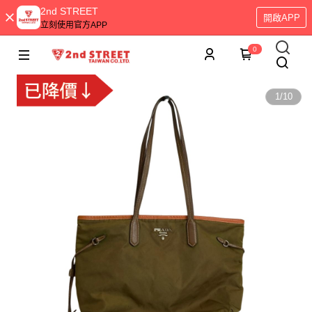
2nd STREET
開啟APP
立刻使用官方APP
0
1
/
10