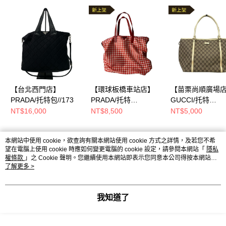
【台北西門店】
【環球板橋車站店】
【苗栗尚順廣場
PRADA/托特包//173
PRADA/托特
GUCCI/托特
包//B4696G
包//197953
NT$16,000
NT$8,500
NT$5,000
本網站中使用 cookie，欲查詢有關本網站使用 cookie 方式之詳情，及若您不希
熱門標籤
望在電腦上使用 cookie 時應如何變更電腦的 cookie 設定，請參閱本網站「
隱私
權條款
」之 Cookie 聲明。您繼續使用本網站即表示您同意本公司得按本網站使
用條款之 Cookie 聲明使用 cookie。
了解更多 >
我知道了