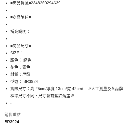
Apple Pay
■商品貨號■2348260294639
街口支付
■商品陳述■
悠遊付
補充說明：
全盈+PAY
AFTEE先享後付
■商品尺寸■
相關說明
SIZE：
【關於「AFTEE先享後付」】
顏色： 綠色
AFTEE先享後付是「在收到商品之後才付款」的支付方式。 讓您購物簡單
運送方式
花色：素色
便利好安心！
１．簡單：不需註冊會員、不需綁卡、不需儲值。
全家取貨付款
材質：尼龍
２．便利：只要手機號碼，簡訊認證，即可結帳。
型號： BR3924
免運費
３．安心：先確認商品／服務後，再付款。
實際尺寸：高:25cm/厚度:13cm/寬:42cm/ ※人工測量及各品牌
付款後全家取貨
【「AFTEE先享後付」結帳流程】
標準尺寸不同，尺寸會有些許落差※
１．於結帳方式選擇「AFTEE先享後付」後，將跳轉至「AFTEE先享後付」
免運費
-
結帳頁面，進行簡訊認證並確認金額後，即可完成結帳。
２．訂單成立數日內，您將收到繳費通知簡訊。
7-11取貨付款
３．收到繳費通知簡訊後14天內，點擊此簡訊中的連結，可透過四大超商／
銷售重點
免運費
ATM／網路銀行／等多元方式進行付款，方視為交易完成。
BR3924
※ 請注意：結帳手續完成當下不需立刻繳費，但若您需要取消訂單，請聯絡