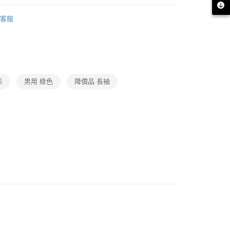
繳納相關費用。
1取貨
襯衫
否成功請以「AFTEE先享後付 」之結帳頁面顯示為準，若有關於
客服
功／繳費後需取消欲退款等相關疑問，請聯繫「AFTEE先享後
推薦
援中心」
https://netprotections.freshdesk.com/support/home
品
項】
恩沛科技股份有限公司提供之「AFTEE先享後付」服務完成之
薦
依本服務之必要範圍內提供個人資料，並將交易相關給付款項請
讓予恩沛科技股份有限公司。
ax 50% off
衫
男用 綠色
降價品 長袖
個人資料處理事宜，請瀏覽以下網址：
ee.tw/terms/#terms3
年的使用者請事先徵得法定代理人或監護人之同意方可使用
E先享後付」，若未經同意申辦者引起之損失，本公司不負相關責
AFTEE先享後付」時，將依據個別帳號之用戶狀況，依本公司
核予不同之上限額度；若仍有額度不足之情形，本公司將視審查
用戶進行身份認證。
一人註冊多個帳號或使用他人資訊註冊。若發現惡意使用之情
科技股份有限公司將有權停止該用戶之使用額度並採取法律行