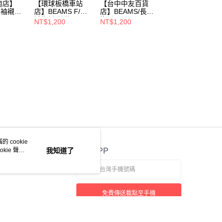
南店】
【環球板橋車站
【台中中友百貨
【桃園經國店】
長袖襯
店】BEAMS F/長
店】BEAMS/長袖
BEAMS/長袖襯
0-011-
袖襯衫/其他/21-
襯衫/S/12-11-
衫/M/
NT$1,200
NT$1,200
NT$1,000
11-0126-563
0029
 cookie
kie 聲明
我知道了
官方APP
免費傳送載點至手機