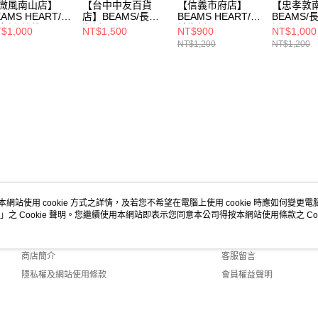
微風南山店】
【台中中友百貨
【信義市府店】
【忠孝敦
EAMS HEART/長
店】BEAMS/長袖
BEAMS HEART/長
BEAMS/
襯衫/其他/43-
襯衫/XL/12-11-
袖襯衫/M/
衫/SS/012
$1,000
NT$1,500
NT$900
NT$1,000
-0156-152
0282
301
NT$1,200
NT$1,200
本網站使用 cookie 方式之詳情，及若您不希望在電腦上使用 cookie 時應如何變更電腦的
」之 Cookie 聲明。您繼續使用本網站即表示您同意本公司得按本網站使用條款之 Coo
關於我們
客服資訊
品牌故事
購物說明
商店簡介
客服留言
隱私權及網站使用條款
會員權益聲明
聯絡我們