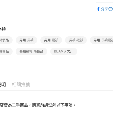
先享後付
付款後7-1
▎男裝
※ 交易是
免運費
分享
是否繳費成
人氣商品
付客戶支
宅配
★全部商
【注意事
免運費
１．透過由
分類
★店長推
交易，需
求債權轉
★降價專區⬇M
 降價品
男用 長袖
男用 襯衫
長袖 襯衫
男用 長袖襯
２．關於
https://aft
３．未成
 降價品
長袖襯衫 降價品
BEAMS 男用
「AFTE
任。
４．使用「
即時審查
結果請求
５．嚴禁
形，恩沛
說明
相關推薦
動。
店皆為二手商品，購買前請理解以下事項。