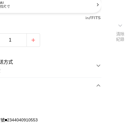
AI
找尺寸
清除
紀錄
送方式
費
次付款
付款
■2344040910553