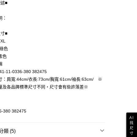
陳述■
明：
尺寸■
 XL
享後付
 綠色
FTEE先享後付」】
素色
先享後付是「在收到商品之後才付款」的支付方式。 讓您購物簡單
棉
心！
1-11-0336-380 382475
：不需註冊會員、不需綁卡、不需儲值。
：只要手機號碼，簡訊認證，即可結帳。
：肩寬:44cm/衣長:73cm/胸寬:61cm/袖長:63cm/ ※
付款
：先確認商品／服務後，再付款。
量及各品牌標準尺寸不同，尺寸會有些許落差※
EE先享後付」結帳流程】
家取貨
方式選擇「AFTEE先享後付」後，將跳轉至「AFTEE先享後
頁面，進行簡訊認證並確認金額後，即可完成結帳。
成立數日內，您將收到繳費通知簡訊。
6-380 382475
費通知簡訊後14天內，點擊此簡訊中的連結，可透過四大超商
AI
付款
網路銀行／等多元方式進行付款，方視為交易完成。
找
：結帳手續完成當下不需立刻繳費，但若您需要取消訂單，請聯
尺
類 (5)
的店家。未經商家同意取消之訂單仍視為有效，需透過AFTEE
寸