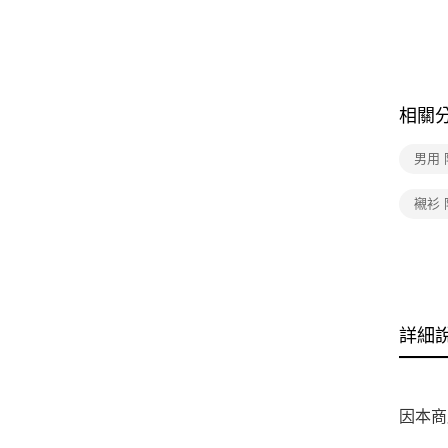
相關
男用
襯衫
詳細
因本商