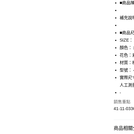
■商品
街口支付
補充說
悠遊付
全盈+PAY
■商品
SIZE：
AFTEE先
顏色：
相關說明
【關於「A
花色：
AFTEE
材質：
便利好安
運送方式
型號： 4
１．簡單
２．便利
實際尺寸
全家取貨
３．安心
人工測
免運費
【「AFT
-
付款後全
１．於結帳
銷售重點
付」結帳
免運費
２．訂單
41-11-033
３．收到繳
7-11取貨
／ATM／
免運費
※ 請注意
商品相關分
絡購買商品