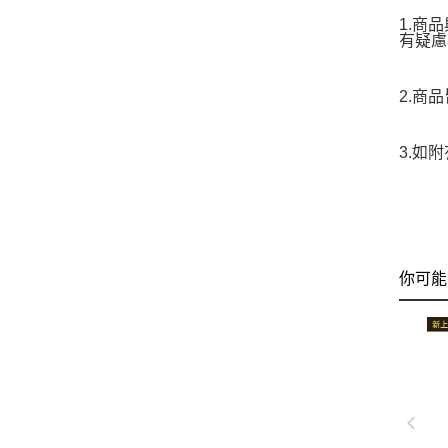
1.商
有疑慮
2.商
3.如
你可能