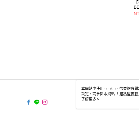
【
B
袖
NT
11
本網站中使用 cookie，欲查詢有關
設定，請參閱本網站「
隱私權條款
使用 cookie。
了解更多 >