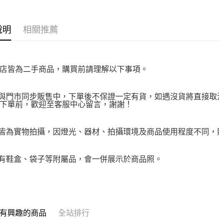
https://aft
３．未成
「AFTE
說明
相關推薦
任。
４．使用「
即時審查
結果請求
５．嚴禁
店皆為二手商品，購買前請理解以下事項。
形，恩沛
動。
品與門市同步販售中，下單後不保證一定有貨，如遇沒貨將直接取消
下單前，歡迎至客服中心留言，謝謝！
品皆為實物拍攝，因燈光、器材、拍攝環境及商品使用程度不同
附有鞋盒、袋子等附屬品，會一併展示於商品照。
有興趣的商品
全站排行