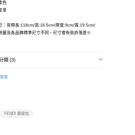
FTEE先享後付」】
素色
先享後付是「在收到商品之後才付款」的支付方式。 讓您購物簡單
皮革
心！
：不需註冊會員、不需綁卡、不需儲值。
：只要手機號碼，簡訊認證，即可結帳。
背帶長:118cm/高:16.5cm/厚度:9cm/寬:19.5cm/
付款
：先確認商品／服務後，再付款。
測量及各品牌標準尺寸不同，尺寸會有些許落差※
EE先享後付」結帳流程】
家取貨
方式選擇「AFTEE先享後付」後，將跳轉至「AFTEE先享後
頁面，進行簡訊認證並確認金額後，即可完成結帳。
成立數日內，您將收到繳費通知簡訊。
類 (3)
費通知簡訊後14天內，點擊此簡訊中的連結，可透過四大超商
付款
網路銀行／等多元方式進行付款，方視為交易完成。
女用｜側．肩背包
：結帳手續完成當下不需立刻繳費，但若您需要取消訂單，請聯
客服
的店家。未經商家同意取消之訂單仍視為有效，需透過AFTEE
品
繳納相關費用。
1取貨
否成功請以「AFTEE先享後付 」之結帳頁面顯示為準，若有關於
ax 50% off
功／繳費後需取消欲退款等相關疑問，請聯繫「AFTEE先享後
援中心」
https://netprotections.freshdesk.com/support/home
項】
FENDI 肩背包
恩沛科技股份有限公司提供之「AFTEE先享後付」服務完成之
依本服務之必要範圍內提供個人資料，並將交易相關給付款項請
讓予恩沛科技股份有限公司。
個人資料處理事宜，請瀏覽以下網址：