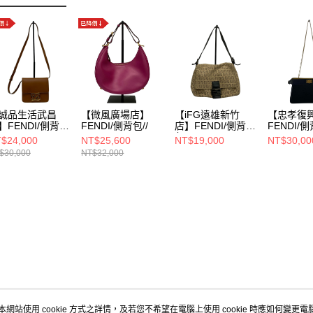
誠品生活武昌
【微風廣場店】
【iFG遠雄新竹
【忠孝復
】FENDI/側背
FENDI/側背包//
店】FENDI/側背
FENDI/側
/
包//
$24,000
NT$25,600
NT$19,000
NT$30,00
$30,000
NT$32,000
本網站使用 cookie 方式之詳情，及若您不希望在電腦上使用 cookie 時應如何變更電腦的