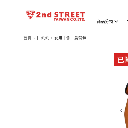
商品分類
首頁
▎包包
女用｜側．肩背包