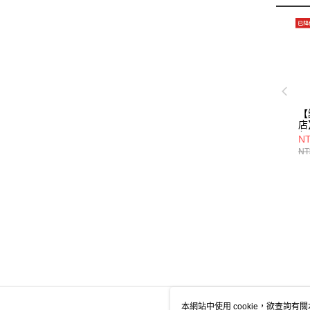
【
店
包/
NT
NT
本網站中使用 cookie，欲查詢有關