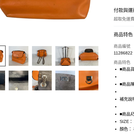
付款與運
超取免運
付款方式
商品特色
信用卡一
商品編號
11286822
超商取貨
商品特色
LINE Pay
■商品貨號
Apple Pay
■商品
街口支付
補充說
悠遊付
全盈+PAY
■商品
SIZE：
AFTEE先
顏色：
相關說明