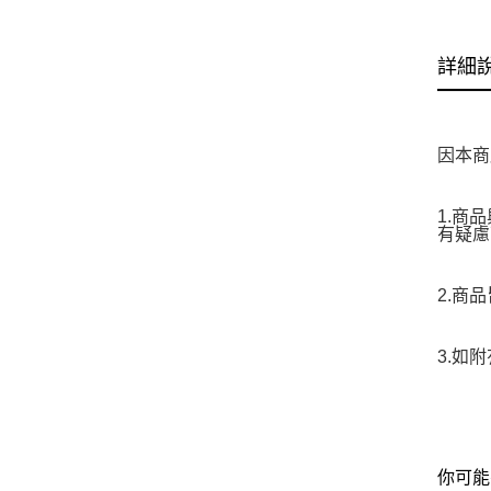
詳細
因本商
1.商
有疑慮
2.商
3.如
你可能