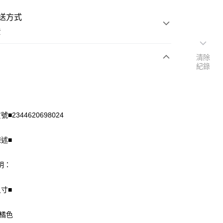
送方式
費
清除
紀錄
次付款
付款
■2344620698024
陳述■
明：
尺寸■
享後付
 橘色