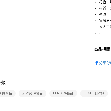
【關於「A
花色：
AFTEE
材質：
便利好安
運送方式
型號：
１．簡單
２．便利
實際尺寸：
全家取貨
３．安心
※人工
免運費
【「AFT
-
付款後全
１．於結帳
付」結帳
免運費
２．訂單
商品相關分
３．收到繳
7-11取貨
／ATM／
▎包包
免運費
※ 請注意
分享
絡購買商品
★全部商
先享後付
付款後7-1
※ 交易是
★降價專區⬇M
免運費
是否繳費成
付客戶支
分類
宅配
【注意事
免運費
包 降價品
肩背包 降價品
FENDI 降價品
FENDI 側背包
１．透過由
交易，需
求債權轉
２．關於