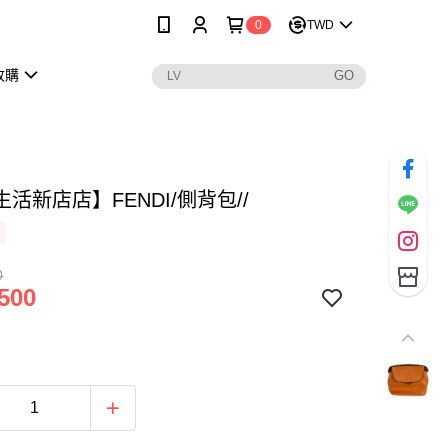
0
TWD
收購
活新店店】FENDI/側背包//
0
500