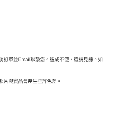
ee.tw/terms/#terms3
年的使用者請事先徵得法定代理人或監護人之同意方可使用
E先享後付」，若未經同意申辦者引起之損失，本公司不負相關責
AFTEE先享後付」時，將依據個別帳號之用戶狀況，依本公司
核予不同之上限額度；若仍有額度不足之情形，本公司將視審查
用戶進行身份認證。
一人註冊多個帳號或使用他人資訊註冊。若發現惡意使用之情
科技股份有限公司將有權停止該用戶之使用額度並採取法律行
訂單並Email聯繫您。造成不便，還請見諒。如
，照片與實品會產生些許色差。