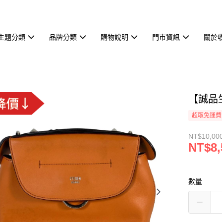
主題分類
品牌分類
購物說明
門市資訊
關於
【誠品生
超取免運費
NT$10,00
NT$8,
數量