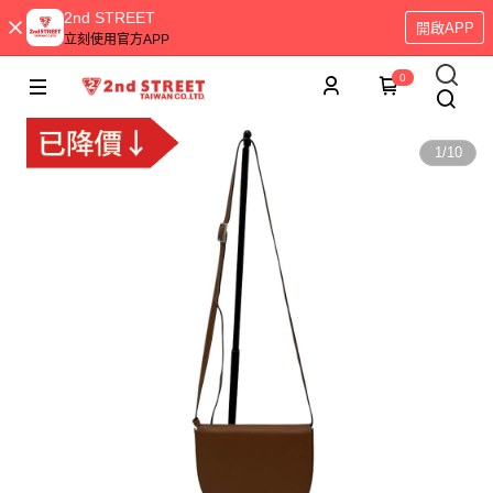
2nd STREET
開啟APP
立刻使用官方APP
0
1
/
10