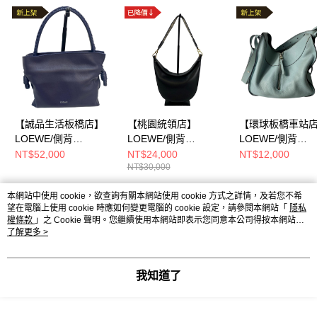
【誠品生活板橋店】
【桃園統領店】
【環球板橋車站
LOEWE/側背
LOEWE/側背
LOEWE/側背
包//052419
包//A923Pl9X07
包//61604
NT$52,000
NT$24,000
NT$12,000
NT$30,000
本網站中使用 cookie，欲查詢有關本網站使用 cookie 方式之詳情，及若您不希
熱門標籤
望在電腦上使用 cookie 時應如何變更電腦的 cookie 設定，請參閱本網站「
隱私
權條款
」之 Cookie 聲明。您繼續使用本網站即表示您同意本公司得按本網站使
用條款之 Cookie 聲明使用 cookie。
了解更多 >
我知道了