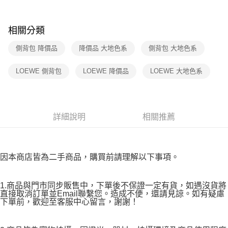
付款後7-11取貨
購買商品的店家。未經商家同意取消之訂單仍視為有效，需透過AFTEE先享
後付繳納相關費用。
免運費
※ 交易是否成功請以「AFTEE先享後付 」之結帳頁面顯示為準，若有關於
相關分類
是否繳費成功／繳費後需取消欲退款等相關疑問，請聯繫「AFTEE先享後付
宅配
客戶支援中心」
https://netprotections.freshdesk.com/support/home
免運費
側背包 降價品
降價品 大地色系
側背包 大地色系
【注意事項】
１．透過由恩沛科技股份有限公司提供之「AFTEE先享後付」服務完成之交
海外宅配
查看運費
LOEWE 側背包
LOEWE 降價品
LOEWE 大地色系
易，需依本服務之必要範圍內提供個人資料，並將交易相關給付款項請求債
權轉讓予恩沛科技股份有限公司。
２．關於個人資料處理事宜，請瀏覽以下網址：
https://aftee.tw/terms/#terms3
３．未成年的使用者請事先徵得法定代理人或監護人之同意方可使用
詳細說明
相關推薦
「AFTEE先享後付」，若未經同意申辦者引起之損失，本公司不負相關責
任。
４．使用「AFTEE先享後付」時，將依據個別帳號之用戶狀況，依本公司即
時審查核予不同之上限額度；若仍有額度不足之情形，本公司將視審查結果
因本商店皆為二手商品，購買前請理解以下事項。
請求用戶進行身份認證。
５．嚴禁一人註冊多個帳號或使用他人資訊註冊。若發現惡意使用之情形，
恩沛科技股份有限公司將有權停止該用戶之使用額度並採取法律行動。
1.商品與門市同步販售中，下單後不保證一定有貨，如遇沒貨將
直接取消訂單並Email聯繫您。造成不便，還請見諒。如有疑慮
下單前，歡迎至客服中心留言，謝謝！