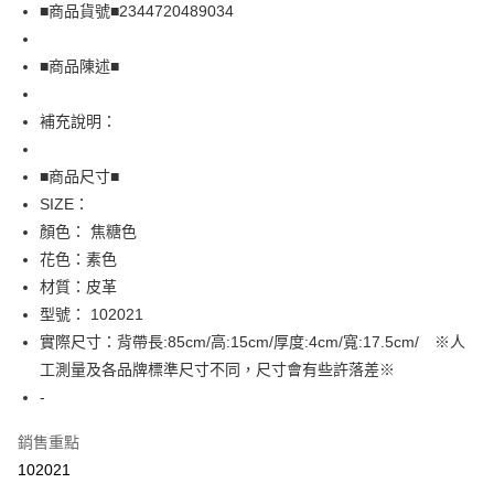
Apple Pay
■商品貨號■2344720489034
街口支付
■商品陳述■
悠遊付
補充說明：
全盈+PAY
AFTEE先享後付
■商品尺寸■
相關說明
SIZE：
【關於「AFTEE先享後付」】
顏色： 焦糖色
AFTEE先享後付是「在收到商品之後才付款」的支付方式。 讓您購物簡單
運送方式
花色：素色
便利好安心！
１．簡單：不需註冊會員、不需綁卡、不需儲值。
全家取貨付款
材質：皮革
２．便利：只要手機號碼，簡訊認證，即可結帳。
型號： 102021
免運費
３．安心：先確認商品／服務後，再付款。
實際尺寸：背帶長:85cm/高:15cm/厚度:4cm/寬:17.5cm/ ※人
付款後全家取貨
【「AFTEE先享後付」結帳流程】
工測量及各品牌標準尺寸不同，尺寸會有些許落差※
１．於結帳方式選擇「AFTEE先享後付」後，將跳轉至「AFTEE先享後付」
免運費
-
結帳頁面，進行簡訊認證並確認金額後，即可完成結帳。
２．訂單成立數日內，您將收到繳費通知簡訊。
7-11取貨付款
３．收到繳費通知簡訊後14天內，點擊此簡訊中的連結，可透過四大超商／
銷售重點
免運費
ATM／網路銀行／等多元方式進行付款，方視為交易完成。
102021
※ 請注意：結帳手續完成當下不需立刻繳費，但若您需要取消訂單，請聯絡