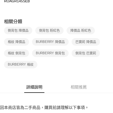
ROAGR145SEB
※ 請注意：結帳手續完成當下不需立刻繳費，但若您需要取消訂單，請聯絡
付款後7-11取貨
購買商品的店家。未經商家同意取消之訂單仍視為有效，需透過AFTEE先享
後付繳納相關費用。
免運費
※ 交易是否成功請以「AFTEE先享後付 」之結帳頁面顯示為準，若有關於
相關分類
是否繳費成功／繳費後需取消欲退款等相關疑問，請聯繫「AFTEE先享後付
宅配
客戶支援中心」
https://netprotections.freshdesk.com/support/home
免運費
側背包 降價品
側背包 粉紅色
降價品 粉紅色
【注意事項】
１．透過由恩沛科技股份有限公司提供之「AFTEE先享後付」服務完成之交
海外宅配
查看運費
格紋 降價品
BURBERRY 降價品
巴寶莉 降價品
易，需依本服務之必要範圍內提供個人資料，並將交易相關給付款項請求債
權轉讓予恩沛科技股份有限公司。
２．關於個人資料處理事宜，請瀏覽以下網址：
格紋 側背包
BURBERRY 側背包
側背包 巴寶莉
https://aftee.tw/terms/#terms3
３．未成年的使用者請事先徵得法定代理人或監護人之同意方可使用
BURBERRY 格紋
「AFTEE先享後付」，若未經同意申辦者引起之損失，本公司不負相關責
任。
４．使用「AFTEE先享後付」時，將依據個別帳號之用戶狀況，依本公司即
時審查核予不同之上限額度；若仍有額度不足之情形，本公司將視審查結果
請求用戶進行身份認證。
詳細說明
相關推薦
５．嚴禁一人註冊多個帳號或使用他人資訊註冊。若發現惡意使用之情形，
恩沛科技股份有限公司將有權停止該用戶之使用額度並採取法律行動。
因本商店皆為二手商品，購買前請理解以下事項。