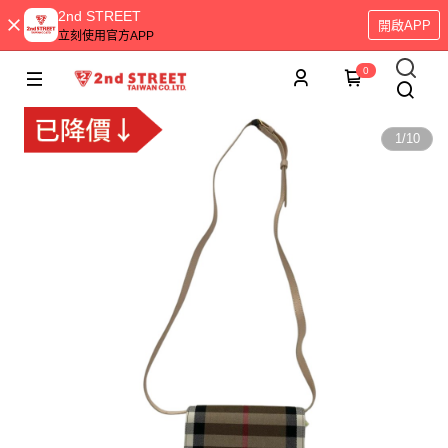
2nd STREET
開啟APP
立刻使用官方APP
0
1
/
10