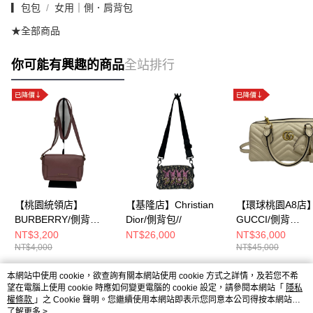
▎包包
女用｜側．肩背包
★全部商品
你可能有興趣的商品
全站排行
【桃園統領店】
【基隆店】Christian
【環球桃園A8店
BURBERRY/側背
Dior/側背包//
GUCCI/側背
包//cnpansim1pan
包//746319 2133
NT$3,200
NT$26,000
NT$36,000
NT$4,000
NT$45,000
本網站中使用 cookie，欲查詢有關本網站使用 cookie 方式之詳情，及若您不希
熱門標籤
望在電腦上使用 cookie 時應如何變更電腦的 cookie 設定，請參閱本網站「
隱私
權條款
」之 Cookie 聲明。您繼續使用本網站即表示您同意本公司得按本網站使
用條款之 Cookie 聲明使用 cookie。
了解更多 >