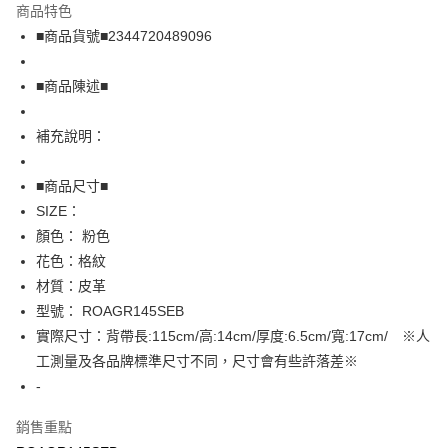
商品特色
Apple Pay
■商品貨號■2344720489096
街口支付
■商品陳述■
悠遊付
補充說明：
全盈+PAY
AFTEE先享後付
■商品尺寸■
相關說明
SIZE：
【關於「AFTEE先享後付」】
顏色： 粉色
AFTEE先享後付是「在收到商品之後才付款」的支付方式。 讓您購物簡單
運送方式
花色：格紋
便利好安心！
１．簡單：不需註冊會員、不需綁卡、不需儲值。
全家取貨付款
材質：皮革
２．便利：只要手機號碼，簡訊認證，即可結帳。
型號： ROAGR145SEB
免運費
３．安心：先確認商品／服務後，再付款。
實際尺寸：背帶長:115cm/高:14cm/厚度:6.5cm/寬:17cm/ ※人
付款後全家取貨
【「AFTEE先享後付」結帳流程】
工測量及各品牌標準尺寸不同，尺寸會有些許落差※
１．於結帳方式選擇「AFTEE先享後付」後，將跳轉至「AFTEE先享後付」
免運費
-
結帳頁面，進行簡訊認證並確認金額後，即可完成結帳。
２．訂單成立數日內，您將收到繳費通知簡訊。
7-11取貨付款
３．收到繳費通知簡訊後14天內，點擊此簡訊中的連結，可透過四大超商／
銷售重點
免運費
ATM／網路銀行／等多元方式進行付款，方視為交易完成。