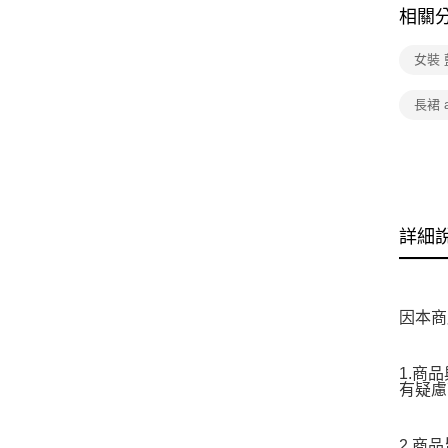
相關
女裝 
長裙 a
詳細
因本商
1.商
有疑慮
2.商