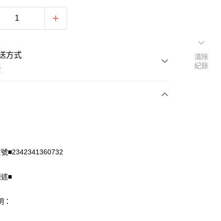
送方式
清除
紀錄
費
次付款
付款
■2342341360732
陳述■
明：