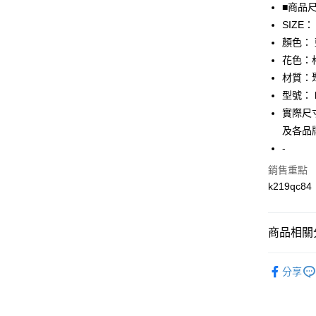
全盈+PAY
■商品
SIZE：
AFTEE先
顏色：
相關說明
【關於「A
花色：
AFTEE
材質：
便利好安
運送方式
型號： k
１．簡單
２．便利
實際尺寸
全家取貨
３．安心
及各品
免運費
【「AFT
-
付款後全
１．於結帳
銷售重點
付」結帳
免運費
２．訂單
k219qc84
３．收到繳
7-11取貨
／ATM／
免運費
※ 請注意
商品相關分
絡購買商品
先享後付
付款後7-1
▎女裝
※ 交易是
免運費
分享
是否繳費成
人氣商品
付客戶支
宅配
★全部商
【注意事
免運費