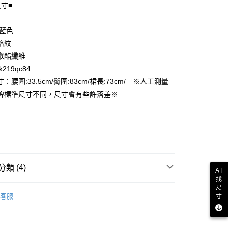
尺寸■
享後付
 藍色
FTEE先享後付」】
格紋
先享後付是「在收到商品之後才付款」的支付方式。 讓您購物簡單
聚酯纖維
心！
219qc84
：不需註冊會員、不需綁卡、不需儲值。
：只要手機號碼，簡訊認證，即可結帳。
：腰圍:33.5cm/臀圍:83cm/裙長:73cm/ ※人工測量
付款
：先確認商品／服務後，再付款。
牌標準尺寸不同，尺寸會有些許落差※
EE先享後付」結帳流程】
家取貨
方式選擇「AFTEE先享後付」後，將跳轉至「AFTEE先享後
頁面，進行簡訊認證並確認金額後，即可完成結帳。
成立數日內，您將收到繳費通知簡訊。
費通知簡訊後14天內，點擊此簡訊中的連結，可透過四大超商
付款
網路銀行／等多元方式進行付款，方視為交易完成。
：結帳手續完成當下不需立刻繳費，但若您需要取消訂單，請聯
類 (4)
的店家。未經商家同意取消之訂單仍視為有效，需透過AFTEE
AI
繳納相關費用。
找
1取貨
裙子
尺
否成功請以「AFTEE先享後付 」之結帳頁面顯示為準，若有關於
客服
寸
功／繳費後需取消欲退款等相關疑問，請聯繫「AFTEE先享後
推薦
援中心」
https://netprotections.freshdesk.com/support/home
品
項】