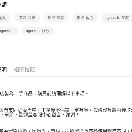
１．透過由
分類
★店長推
交易，需
求債權轉
藍色
女裝 長裙
格紋 女裝
格紋 藍色
agnes b. 女裝
２．關於
https://aft
３．未成
gnes b.
agnes b. 格紋
「AFTE
任。
４．使用「
即時審查
結果請求
５．嚴禁
形，恩沛
說明
相關推薦
動。
店皆為二手商品，購買前請理解以下事項。
品與門市同步販售中，下單後不保證一定有貨，如遇沒貨將直接取消
下單前，歡迎至客服中心留言，謝謝！
品皆為實物拍攝，因燈光、器材、拍攝環境及商品使用程度不同