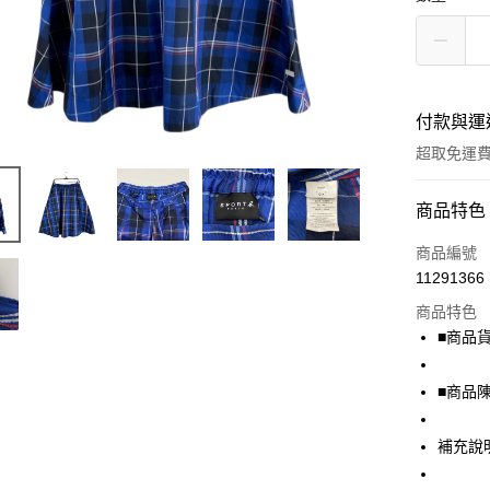
付款與運
超取免運
付款方式
商品特色
信用卡一
商品編號
11291366
超商取貨
商品特色
LINE Pay
■商品貨號
Apple Pay
■商品
街口支付
補充說
悠遊付