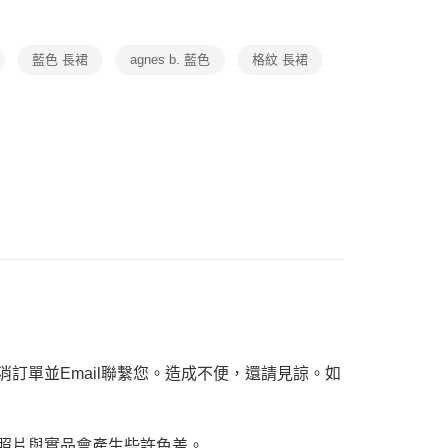
恩沛科技股份有限公司提供之「AFTEE先享後付」服務完成之
薦
依本服務之必要範圍內提供個人資料，並將交易相關給付款項請
讓予恩沛科技股份有限公司。
藍色 長裙
agnes b. 藍色
格紋 長裙
個人資料處理事宜，請瀏覽以下網址：
ee.tw/terms/#terms3
年的使用者請事先徵得法定代理人或監護人之同意方可使用
E先享後付」，若未經同意申辦者引起之損失，本公司不負相關責
AFTEE先享後付」時，將依據個別帳號之用戶狀況，依本公司
核予不同之上限額度；若仍有額度不足之情形，本公司將視審查
用戶進行身份認證。
一人註冊多個帳號或使用他人資訊註冊。若發現惡意使用之情
科技股份有限公司將有權停止該用戶之使用額度並採取法律行
訂單並Email聯繫您。造成不便，還請見諒。如
，照片與實品會產生些許色差。