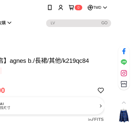
0
TWD
收購
agnes b./長裙/其他/k219qc84
00
AI
找尺寸