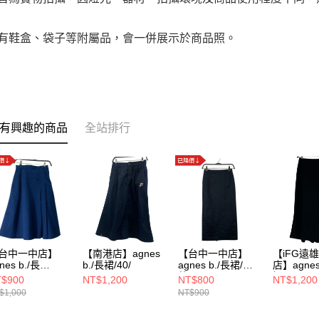
附有鞋盒、袋子等附屬品，會一併展示於商品照。
有興趣的商品
全站排行
台中一中店】
【南港店】agnes
【台中一中店】
【iFG遠
nes b./長
b./長裙/40/
agnes b./長裙/其
店】agnes
36/K251QU9S
他//23440608426
裙/38/
$900
NT$1,200
NT$800
NT$1,200
98
$1,000
NT$900