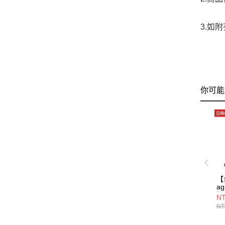
3.如
你可能
【
ag
裙/
NT
NT