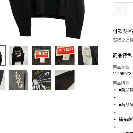
付款與運
超取免運
付款方式
商品特色
信用卡一
商品編號
11299073
超商取貨
商品特色
LINE Pay
■商品貨號
Apple Pay
■商品
街口支付
補充說
悠遊付
全盈+PAY