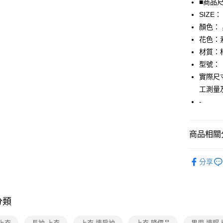
■商品
SIZE：
AFTEE先
顏色：
相關說明
【關於「A
花色：
AFTEE
材質：
便利好安
運送方式
型號：
１．簡單
２．便利
實際尺寸
全家取貨
３．安心
工測量
免運費
【「AFT
-
付款後全
１．於結帳
付」結帳
免運費
２．訂單
商品相關分
３．收到繳
7-11取貨
／ATM／
▎男裝
免運費
※ 請注意
分享
絡購買商品
★全部商
先享後付
付款後7-1
※ 交易是
★降價專區⬇M
免運費
是否繳費成
付客戶支
分類
內行挖寶
宅配
【注意事
免運費
上衣
長袖 上衣
上衣 連肩袖
上衣 降價品
男用 連帽