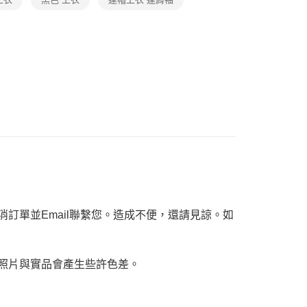
恩沛科技股份有限公司提供之「AFTEE先享後付」服務完成之
依本服務之必要範圍內提供個人資料，並將交易相關給付款項請
讓予恩沛科技股份有限公司。
個人資料處理事宜，請瀏覽以下網址：
ee.tw/terms/#terms3
年的使用者請事先徵得法定代理人或監護人之同意方可使用
E先享後付」，若未經同意申辦者引起之損失，本公司不負相關責
AFTEE先享後付」時，將依據個別帳號之用戶狀況，依本公司
核予不同之上限額度；若仍有額度不足之情形，本公司將視審查
用戶進行身份認證。
一人註冊多個帳號或使用他人資訊註冊。若發現惡意使用之情
科技股份有限公司將有權停止該用戶之使用額度並採取法律行
訂單並Email聯繫您。造成不便，還請見諒。如
，照片與實品會產生些許色差。