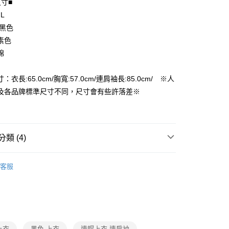
尺寸■
 L
享後付
 黑色
FTEE先享後付」】
素色
先享後付是「在收到商品之後才付款」的支付方式。 讓您購物簡單
棉
心！
：不需註冊會員、不需綁卡、不需儲值。
：只要手機號碼，簡訊認證，即可結帳。
：衣長:65.0cm/胸寬:57.0cm/連肩袖長:85.0cm/ ※人
付款
：先確認商品／服務後，再付款。
及各品牌標準尺寸不同，尺寸會有些許落差※
EE先享後付」結帳流程】
家取貨
方式選擇「AFTEE先享後付」後，將跳轉至「AFTEE先享後
頁面，進行簡訊認證並確認金額後，即可完成結帳。
成立數日內，您將收到繳費通知簡訊。
類 (4)
費通知簡訊後14天內，點擊此簡訊中的連結，可透過四大超商
付款
網路銀行／等多元方式進行付款，方視為交易完成。
長袖上衣
：結帳手續完成當下不需立刻繳費，但若您需要取消訂單，請聯
客服
的店家。未經商家同意取消之訂單仍視為有效，需透過AFTEE
品
繳納相關費用。
1取貨
否成功請以「AFTEE先享後付 」之結帳頁面顯示為準，若有關於
ax 50% off
功／繳費後需取消欲退款等相關疑問，請聯繫「AFTEE先享後
援中心」
https://netprotections.freshdesk.com/support/home
｜設計師品牌
項】
上衣
黑色 上衣
連帽上衣 連肩袖