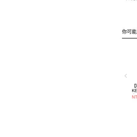
你可能
【
K
衣/
NT
X