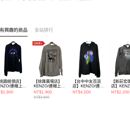
有興趣的商品
全站排行
桃園統領店】
【徐匯廣場店】
【台中中友百貨
【新莊宏
ENZO/連帽上
KENZO/連帽上
店】KENZO/連帽
店】KEN
L/F955SW4074
衣/S/
上
上衣/S/
$2,800
NT$1,900
NT$4,500
NT$2,200
C
衣/L/FB55SW541
NT$3,800
4MO