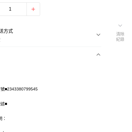
送方式
清除
紀錄
費
次付款
付款
■2343380799545
陳述■
明：