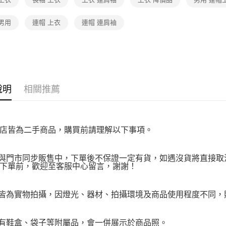
１．透過由
交易，需
求債權轉
男用
連帽 上衣
連帽 連肩袖
２．關於
https://aft
３．未成
「AFTE
任。
４．使用「
即時審查
說明
相關推薦
結果請求
５．嚴禁
形，恩沛
動。
店皆為二手商品，購買前請理解以下事項。
品與門市同步販售中，下單後不保證一定有貨，如遇沒貨將直接取消
下單前，歡迎至客服中心留言，謝謝！
品皆為實物拍攝，因燈光、器材、拍攝環境及商品使用程度不同
附有鞋盒、袋子等附屬品，會一併展示於商品照。