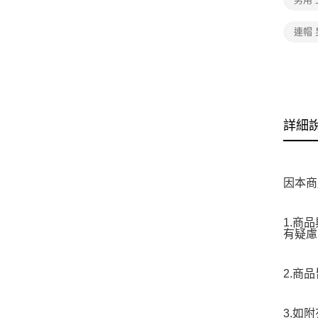
連帽 
詳細
因本商
1.商
有疑慮
2.商
3.如