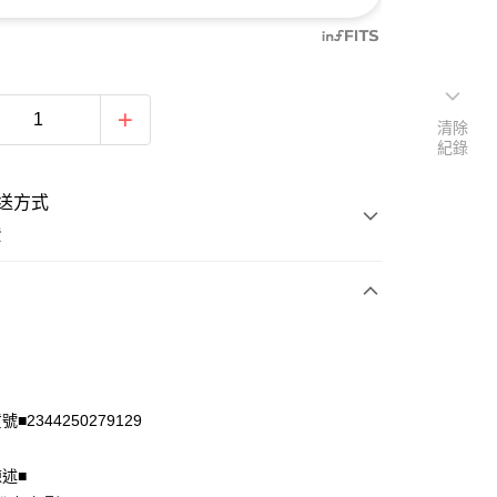
清除
紀錄
送方式
費
次付款
付款
■2344250279129
陳述■