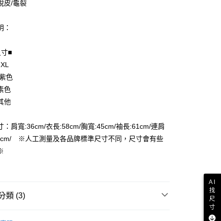
脫皮/龜裂
明：
尺寸■
享後付
 XL
FTEE先享後付」】
 紫色
先享後付是「在收到商品之後才付款」的支付方式。 讓您購物簡單
素色
心！
其他
：不需註冊會員、不需綁卡、不需儲值。
：只要手機號碼，簡訊認證，即可結帳。
付款
：先確認商品／服務後，再付款。
：肩寬:36cm/衣長:58cm/胸寬:45cm/袖長:61cm/連肩
EE先享後付」結帳流程】
82cm/ ※人工測量及各品牌標準尺寸不同，尺寸會有些
家取貨
方式選擇「AFTEE先享後付」後，將跳轉至「AFTEE先享後
※
頁面，進行簡訊認證並確認金額後，即可完成結帳。
成立數日內，您將收到繳費通知簡訊。
費通知簡訊後14天內，點擊此簡訊中的連結，可透過四大超商
付款
AI
網路銀行／等多元方式進行付款，方視為交易完成。
找
：結帳手續完成當下不需立刻繳費，但若您需要取消訂單，請聯
類 (3)
尺
的店家。未經商家同意取消之訂單仍視為有效，需透過AFTEE
寸
繳納相關費用。
1取貨
外套
否成功請以「AFTEE先享後付 」之結帳頁面顯示為準，若有關於