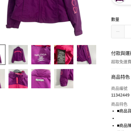
數量
付款與運
超取免運
付款方式
商品特色
信用卡一
商品編號
11342449
超商取貨
商品特色
LINE Pay
■商品貨號
Apple Pay
■商品
街口支付