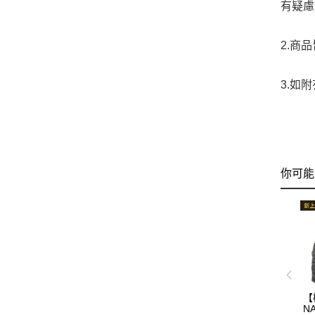
有疑慮
2.商
3.如
你可能
【
NA