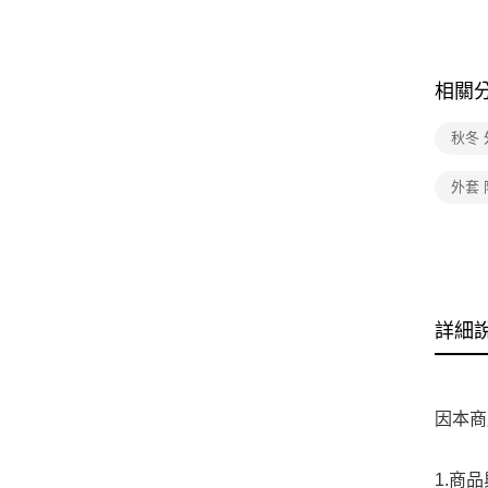
相關
秋冬 
外套
詳細
因本商
1.商