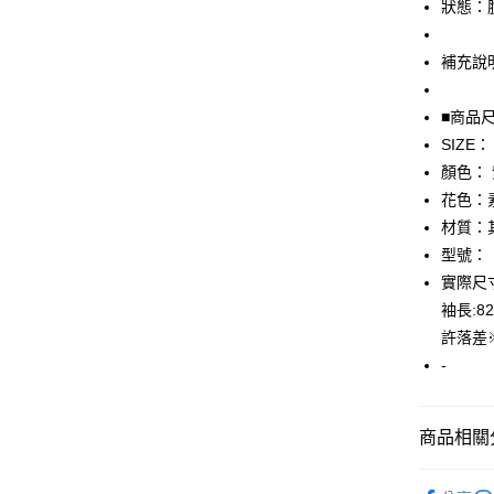
狀態：
悠遊付
補充說
全盈+PAY
■商品
AFTEE先
SIZE：
相關說明
【關於「A
顏色：
AFTEE
花色：
便利好安
運送方式
材質：
１．簡單
２．便利
型號：
全家取貨
３．安心
實際尺寸
免運費
【「AFT
袖長:
付款後全
１．於結帳
許落差
付」結帳
免運費
-
２．訂單
３．收到繳
7-11取貨
／ATM／
免運費
※ 請注意
商品相關分
絡購買商品
先享後付
付款後7-1
▎女裝
※ 交易是