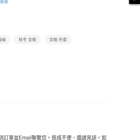
客服
功／繳費後需取消欲退款等相關疑問，請聯繫「AFTEE先享後
品
援中心」
https://netprotections.freshdesk.com/support/home
ax 50% off
項】
恩沛科技股份有限公司提供之「AFTEE先享後付」服務完成之
依本服務之必要範圍內提供個人資料，並將交易相關給付款項請
讓予恩沛科技股份有限公司。
肩袖
秋冬 女裝
女裝 外套
個人資料處理事宜，請瀏覽以下網址：
ee.tw/terms/#terms3
年的使用者請事先徵得法定代理人或監護人之同意方可使用
E先享後付」，若未經同意申辦者引起之損失，本公司不負相關責
AFTEE先享後付」時，將依據個別帳號之用戶狀況，依本公司
核予不同之上限額度；若仍有額度不足之情形，本公司將視審查
用戶進行身份認證。
一人註冊多個帳號或使用他人資訊註冊。若發現惡意使用之情
科技股份有限公司將有權停止該用戶之使用額度並採取法律行
訂單並Email聯繫您。造成不便，還請見諒。如