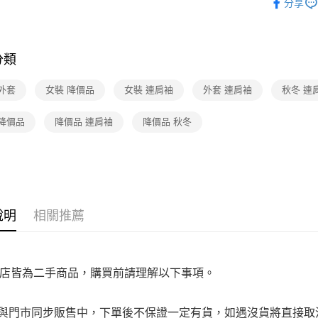
免運費
分享
是否繳費成
★全部商
付客戶支
宅配
★降價專區⬇M
【注意事
免運費
分類
１．透過由
交易，需
求債權轉
外套
女裝 降價品
女裝 連肩袖
外套 連肩袖
秋冬 連
２．關於
https://aft
 降價品
降價品 連肩袖
降價品 秋冬
３．未成
「AFTE
任。
４．使用「
即時審查
結果請求
５．嚴禁
形，恩沛
說明
相關推薦
動。
店皆為二手商品，購買前請理解以下事項。
品與門市同步販售中，下單後不保證一定有貨，如遇沒貨將直接取消