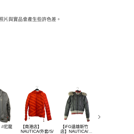
，照片與實品會產生些許色差。
//尼龍
【南港店】
【iFG遠雄新竹
【微風廣場店】
NAUTICA/外套/S/
店】NAUTICA/外
UMBRO/尼龍外