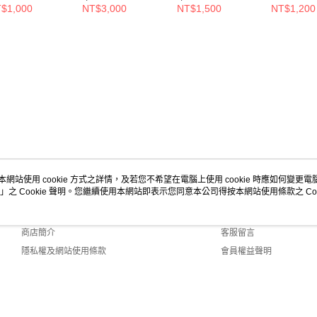
套/XS/Q824416
套/M/
$1,000
NT$3,000
NT$1,500
NT$1,200
本網站使用 cookie 方式之詳情，及若您不希望在電腦上使用 cookie 時應如何變更電腦的
」之 Cookie 聲明。您繼續使用本網站即表示您同意本公司得按本網站使用條款之 Coo
關於我們
客服資訊
品牌故事
購物說明
商店簡介
客服留言
隱私權及網站使用條款
會員權益聲明
聯絡我們