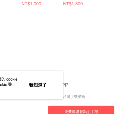
套/S/
套//MYL-54000-A
NT$1,000
NT$1,800
NT$1,600
NT$3,300
 cookie
kie 聲明
我知道了
官方APP
免費傳送載點至手機
若接到可疑電話，請洽詢165反詐騙專線