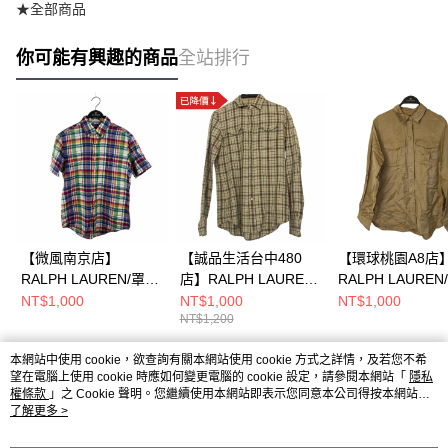
★全部商品
你可能有興趣的商品
全站排行
【微風南京店】
【誠品生活台中480
【環球桃園A8店
RALPH LAUREN/罩
店】RALPH LAUREN/
RALPH LAUREN
衫/S//2341870925788
罩衫/2/
衫/S/
NT$1,000
NT$1,000
NT$1,000
NT$1,200
本網站中使用 cookie，欲查詢有關本網站使用 cookie 方式之詳情，及若您不希
熱門標籤
望在電腦上使用 cookie 時應如何變更電腦的 cookie 設定，請參閱本網站「
隱私
權條款
」之 Cookie 聲明。您繼續使用本網站即表示您同意本公司得按本網站使
用條款之 Cookie 聲明使用 cookie。
了解更多 >