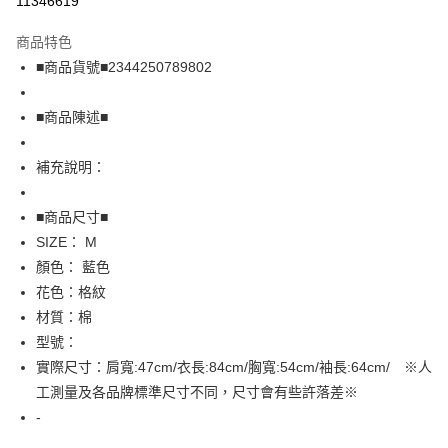
11346619
LINE Pay
商品特色
Apple Pay
■商品貨號■2344250789802
街口支付
■商品陳述■
悠遊付
補充說明：
全盈+PAY
AFTEE先享後付
■商品尺寸■
相關說明
SIZE： M
【關於「AFTEE先享後付」】
顏色： 藍色
AFTEE先享後付是「在收到商品之後才付款」的支付方式。 讓您購物簡單
運送方式
花色：格紋
便利好安心！
１．簡單：不需註冊會員、不需綁卡、不需儲值。
全家取貨付款
材質：棉
２．便利：只要手機號碼，簡訊認證，即可結帳。
型號：
免運費
３．安心：先確認商品／服務後，再付款。
實際尺寸：肩寬:47cm/衣長:84cm/胸寬:54cm/袖長:64cm/ ※人
付款後全家取貨
【「AFTEE先享後付」結帳流程】
工測量及各品牌標準尺寸不同，尺寸會有些許落差※
１．於結帳方式選擇「AFTEE先享後付」後，將跳轉至「AFTEE先享後付」
免運費
-
結帳頁面，進行簡訊認證並確認金額後，即可完成結帳。
２．訂單成立數日內，您將收到繳費通知簡訊。
7-11取貨付款