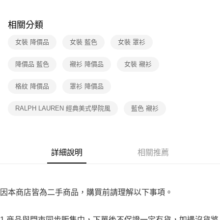
３．收到繳費通知簡訊後14天內，點擊此簡訊中的連結，可透過四大超商／
免運費
ATM／網路銀行／等多元方式進行付款，方視為交易完成。
※ 請注意：結帳手續完成當下不需立刻繳費，但若您需要取消訂單，請聯絡
相關分類
付款後7-11取貨
購買商品的店家。未經商家同意取消之訂單仍視為有效，需透過AFTEE先享
後付繳納相關費用。
女裝 降價品
女裝 藍色
女裝 罩衫
免運費
※ 交易是否成功請以「AFTEE先享後付 」之結帳頁面顯示為準，若有關於
是否繳費成功／繳費後需取消欲退款等相關疑問，請聯繫「AFTEE先享後付
宅配
降價品 藍色
襯衫 降價品
女裝 襯衫
客戶支援中心」
https://netprotections.freshdesk.com/support/home
免運費
【注意事項】
格紋 降價品
罩衫 降價品
１．透過由恩沛科技股份有限公司提供之「AFTEE先享後付」服務完成之交
易，需依本服務之必要範圍內提供個人資料，並將交易相關給付款項請求債
RALPH LAUREN 經典美式學院風
藍色 襯衫
權轉讓予恩沛科技股份有限公司。
２．關於個人資料處理事宜，請瀏覽以下網址：
https://aftee.tw/terms/#terms3
３．未成年的使用者請事先徵得法定代理人或監護人之同意方可使用
「AFTEE先享後付」，若未經同意申辦者引起之損失，本公司不負相關責
詳細說明
相關推薦
任。
４．使用「AFTEE先享後付」時，將依據個別帳號之用戶狀況，依本公司即
時審查核予不同之上限額度；若仍有額度不足之情形，本公司將視審查結果
請求用戶進行身份認證。
５．嚴禁一人註冊多個帳號或使用他人資訊註冊。若發現惡意使用之情形，
因本商店皆為二手商品，購買前請理解以下事項。
恩沛科技股份有限公司將有權停止該用戶之使用額度並採取法律行動。
1.商品與門市同步販售中，下單後不保證一定有貨，如遇沒貨將