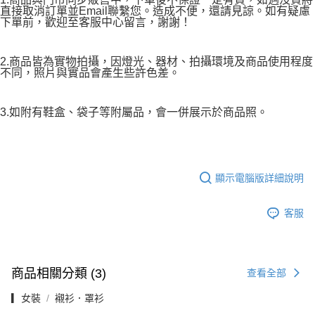
直接取消訂單並Email聯繫您。造成不便，還請見諒。如有疑慮
下單前，歡迎至客服中心留言，謝謝！
2.商品皆為實物拍攝，因燈光、器材、拍攝環境及商品使用程度
不同，照片與實品會產生些許色差。
3.如附有鞋盒、袋子等附屬品，會一併展示於商品照。
顯示電腦版詳細說明
客服
商品相關分類 (3)
查看全部
▎女裝
襯衫．罩衫