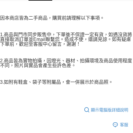
因本商店皆為二手商品，購買前請理解以下事項。
1.商品與門市同步販售中，下單後不保證一定有貨，如遇沒貨將
直接取消訂單並Email聯繫您。造成不便，還請見諒。如有疑慮
下單前，歡迎至客服中心留言，謝謝！
2.商品皆為實物拍攝，因燈光、器材、拍攝環境及商品使用程度
不同，照片與實品會產生些許色差。
3.如附有鞋盒、袋子等附屬品，會一併展示於商品照。
顯示電腦版詳細說明
客服