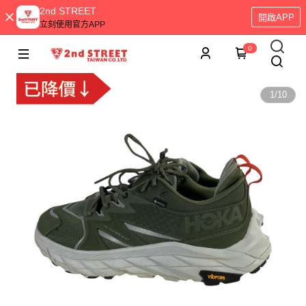
2nd STREET
開啟APP
立刻使用官方APP
0
1
/
10