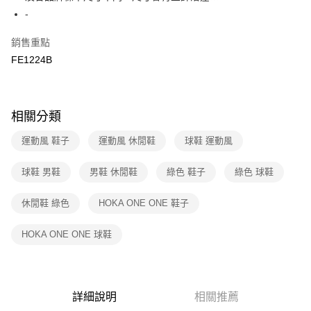
２．訂單成立數日內，您將收到繳費通知簡訊。
-
7-11取貨付款
３．收到繳費通知簡訊後14天內，點擊此簡訊中的連結，可透過四大超商／
免運費
ATM／網路銀行／等多元方式進行付款，方視為交易完成。
銷售重點
※ 請注意：結帳手續完成當下不需立刻繳費，但若您需要取消訂單，請聯絡
FE1224B
付款後7-11取貨
購買商品的店家。未經商家同意取消之訂單仍視為有效，需透過AFTEE先享
後付繳納相關費用。
免運費
※ 交易是否成功請以「AFTEE先享後付 」之結帳頁面顯示為準，若有關於
是否繳費成功／繳費後需取消欲退款等相關疑問，請聯繫「AFTEE先享後付
宅配
客戶支援中心」
https://netprotections.freshdesk.com/support/home
相關分類
免運費
【注意事項】
運動風 鞋子
運動風 休閒鞋
球鞋 運動風
１．透過由恩沛科技股份有限公司提供之「AFTEE先享後付」服務完成之交
易，需依本服務之必要範圍內提供個人資料，並將交易相關給付款項請求債
球鞋 男鞋
男鞋 休閒鞋
綠色 鞋子
綠色 球鞋
權轉讓予恩沛科技股份有限公司。
２．關於個人資料處理事宜，請瀏覽以下網址：
https://aftee.tw/terms/#terms3
休閒鞋 綠色
HOKA ONE ONE 鞋子
３．未成年的使用者請事先徵得法定代理人或監護人之同意方可使用
「AFTEE先享後付」，若未經同意申辦者引起之損失，本公司不負相關責
HOKA ONE ONE 球鞋
任。
４．使用「AFTEE先享後付」時，將依據個別帳號之用戶狀況，依本公司即
時審查核予不同之上限額度；若仍有額度不足之情形，本公司將視審查結果
請求用戶進行身份認證。
５．嚴禁一人註冊多個帳號或使用他人資訊註冊。若發現惡意使用之情形，
詳細說明
相關推薦
恩沛科技股份有限公司將有權停止該用戶之使用額度並採取法律行動。