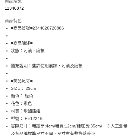
商品編號
超商取貨付款
11346872
LINE Pay
商品特色
Apple Pay
■商品貨號■2344620720886
街口支付
■商品陳述■
悠遊付
狀態：污漬，磨損
全盈+PAY
補充說明：些許使用痕跡，污漬及磨損
AFTEE先享後付
相關說明
■商品尺寸■
【關於「AFTEE先享後付」】
SIZE： 29cm
AFTEE先享後付是「在收到商品之後才付款」的支付方式。 讓您購物簡單
運送方式
顏色： 綠色
便利好安心！
１．簡單：不需註冊會員、不需綁卡、不需儲值。
全家取貨付款
花色：素色
２．便利：只要手機號碼，簡訊認證，即可結帳。
材質：聚酯纖維
免運費
３．安心：先確認商品／服務後，再付款。
型號： FE1224B
付款後全家取貨
【「AFTEE先享後付」結帳流程】
實際尺寸：鞋跟高:4cm/鞋寬:12cm/鞋底長:35cm/ ※人工測量
１．於結帳方式選擇「AFTEE先享後付」後，將跳轉至「AFTEE先享後付」
免運費
及各品牌標準尺寸不同，尺寸會有些許落差※
結帳頁面，進行簡訊認證並確認金額後，即可完成結帳。