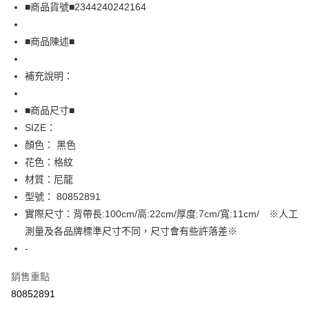
Apple Pay
■商品貨號■2344240242164
街口支付
■商品陳述■
悠遊付
補充說明：
全盈+PAY
AFTEE先享後付
■商品尺寸■
相關說明
SIZE：
【關於「AFTEE先享後付」】
顏色： 黑色
AFTEE先享後付是「在收到商品之後才付款」的支付方式。 讓您購物簡單
運送方式
花色：格紋
便利好安心！
１．簡單：不需註冊會員、不需綁卡、不需儲值。
全家取貨付款
材質：尼龍
２．便利：只要手機號碼，簡訊認證，即可結帳。
型號： 80852891
免運費
３．安心：先確認商品／服務後，再付款。
實際尺寸：背帶長:100cm/高:22cm/厚度:7cm/寬:11cm/ ※人工
付款後全家取貨
【「AFTEE先享後付」結帳流程】
測量及各品牌標準尺寸不同，尺寸會有些許落差※
１．於結帳方式選擇「AFTEE先享後付」後，將跳轉至「AFTEE先享後付」
免運費
-
結帳頁面，進行簡訊認證並確認金額後，即可完成結帳。
２．訂單成立數日內，您將收到繳費通知簡訊。
7-11取貨付款
３．收到繳費通知簡訊後14天內，點擊此簡訊中的連結，可透過四大超商／
銷售重點
免運費
ATM／網路銀行／等多元方式進行付款，方視為交易完成。
80852891
※ 請注意：結帳手續完成當下不需立刻繳費，但若您需要取消訂單，請聯絡