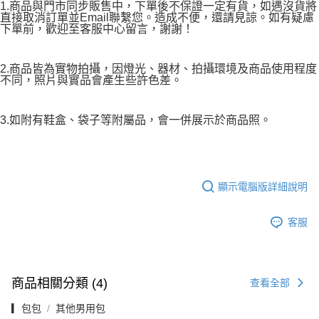
1.商品與門市同步販售中，下單後不保證一定有貨，如遇沒貨將
直接取消訂單並Email聯繫您。造成不便，還請見諒。如有疑慮
下單前，歡迎至客服中心留言，謝謝！
2.商品皆為實物拍攝，因燈光、器材、拍攝環境及商品使用程度
不同，照片與實品會產生些許色差。
3.如附有鞋盒、袋子等附屬品，會一併展示於商品照。
顯示電腦版詳細說明
客服
商品相關分類 (4)
查看全部
▎包包
其他男用包