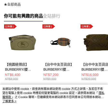
★全部商品
你可能有興趣的商品
全站排行
【桃園統領店】
【台中中友百貨店】
【台中中友百貨
BURBERRY/腰
BURBERRY/腰
BURBERRY/腰
包//8111578
包//8014420
包//80958781
NT$6,400
NT$7,200
NT$16,000
NT$8,000
NT$9,000
NT$20,000
本網站中使用 cookie，欲查詢有關本網站使用 cookie 方式之詳情，及若您不希
熱門標籤
望在電腦上使用 cookie 時應如何變更電腦的 cookie 設定，請參閱本網站「
隱私
權條款
」之 Cookie 聲明。您繼續使用本網站即表示您同意本公司得按本網站使
用條款之 Cookie 聲明使用 cookie。
了解更多 >