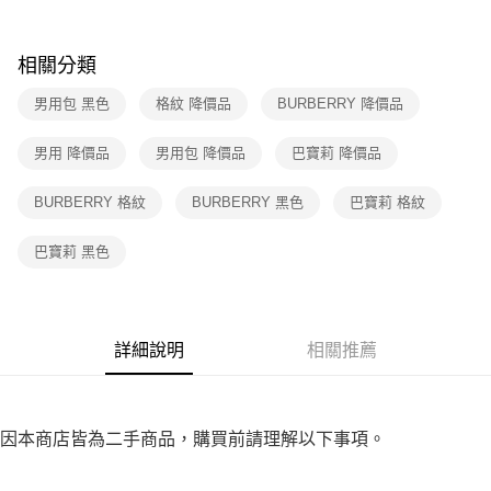
付款後7-11取貨
購買商品的店家。未經商家同意取消之訂單仍視為有效，需透過AFTEE先享
後付繳納相關費用。
免運費
※ 交易是否成功請以「AFTEE先享後付 」之結帳頁面顯示為準，若有關於
相關分類
是否繳費成功／繳費後需取消欲退款等相關疑問，請聯繫「AFTEE先享後付
宅配
客戶支援中心」
https://netprotections.freshdesk.com/support/home
免運費
男用包 黑色
格紋 降價品
BURBERRY 降價品
【注意事項】
１．透過由恩沛科技股份有限公司提供之「AFTEE先享後付」服務完成之交
男用 降價品
男用包 降價品
巴寶莉 降價品
易，需依本服務之必要範圍內提供個人資料，並將交易相關給付款項請求債
權轉讓予恩沛科技股份有限公司。
２．關於個人資料處理事宜，請瀏覽以下網址：
BURBERRY 格紋
BURBERRY 黑色
巴寶莉 格紋
https://aftee.tw/terms/#terms3
３．未成年的使用者請事先徵得法定代理人或監護人之同意方可使用
巴寶莉 黑色
「AFTEE先享後付」，若未經同意申辦者引起之損失，本公司不負相關責
任。
４．使用「AFTEE先享後付」時，將依據個別帳號之用戶狀況，依本公司即
時審查核予不同之上限額度；若仍有額度不足之情形，本公司將視審查結果
請求用戶進行身份認證。
詳細說明
相關推薦
５．嚴禁一人註冊多個帳號或使用他人資訊註冊。若發現惡意使用之情形，
恩沛科技股份有限公司將有權停止該用戶之使用額度並採取法律行動。
因本商店皆為二手商品，購買前請理解以下事項。