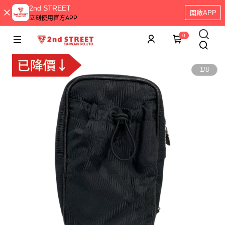
2nd STREET
開啟APP
立刻使用官方APP
0
1
/
8