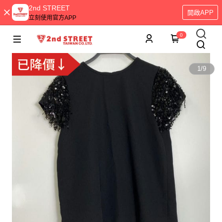
2nd STREET
開啟APP
立刻使用官方APP
0
1
/
9