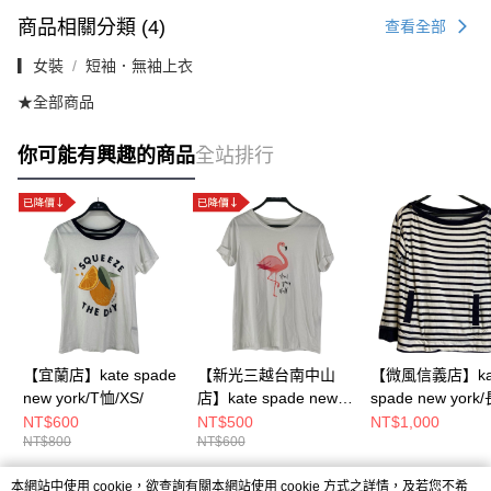
商品相關分類 (4)
查看全部
▎女裝
短袖．無袖上衣
★全部商品
你可能有興趣的商品
全站排行
【宜蘭店】kate spade
【新光三越台南中山
【微風信義店】ka
new york/T恤/XS/
店】kate spade new
spade new york
york/短袖上
T/M/
NT$600
NT$500
NT$1,000
NT$800
NT$600
衣/XS/P467
本網站中使用 cookie，欲查詢有關本網站使用 cookie 方式之詳情，及若您不希