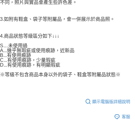
不同，照片與實品會產生些許色差。
3.如附有鞋盒、袋子等附屬品，會一併展示於商品照。
4.商品狀態等級區分如下↓↓↓
S…未使用過
A...幾乎無瑕疵或使用痕跡，近新品
B...有使用痕跡
C...有使用痕跡，少量瑕疵
D...有使用痕跡，有明顯瑕疵
※等級不包含商品本身以外的袋子、鞋盒等附屬品狀態※
顯示電腦版詳細說明
客服