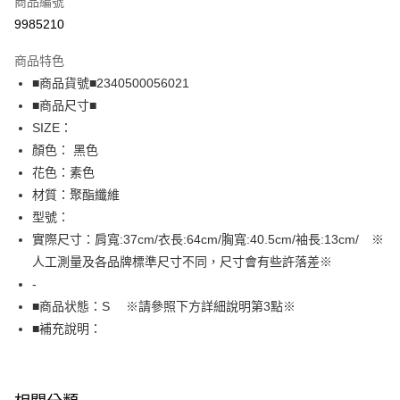
商品編號
超商取貨付款
9985210
LINE Pay
商品特色
Apple Pay
■商品貨號■2340500056021
■商品尺寸■
街口支付
SIZE：
悠遊付
顏色： 黑色
花色：素色
全盈+PAY
材質：聚酯纖維
AFTEE先享後付
型號：
相關說明
實際尺寸：肩寬:37cm/衣長:64cm/胸寬:40.5cm/袖長:13cm/ ※
【關於「AFTEE先享後付」】
人工測量及各品牌標準尺寸不同，尺寸會有些許落差※
AFTEE先享後付是「在收到商品之後才付款」的支付方式。 讓您購物簡單
運送方式
-
便利好安心！
１．簡單：不需註冊會員、不需綁卡、不需儲值。
全家取貨付款
■商品状態：S ※請參照下方詳細說明第3點※
２．便利：只要手機號碼，簡訊認證，即可結帳。
■補充說明：
免運費
３．安心：先確認商品／服務後，再付款。
付款後全家取貨
【「AFTEE先享後付」結帳流程】
１．於結帳方式選擇「AFTEE先享後付」後，將跳轉至「AFTEE先享後付」
免運費
結帳頁面，進行簡訊認證並確認金額後，即可完成結帳。