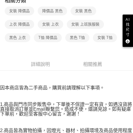
相關分類
２．訂單成立數日內，您將收到繳費通知簡訊。
7-11取貨付款
３．收到繳費通知簡訊後14天內，點擊此簡訊中的連結，可透過四大超商／
女裝 降價品
降價品 黑色
女裝 黑色
免運費
ATM／網路銀行／等多元方式進行付款，方視為交易完成。
AI
※ 請注意：結帳手續完成當下不需立刻繳費，但若您需要取消訂單，請聯絡
上衣 降價品
女裝 上衣
女裝 上班族服裝
找
付款後7-11取貨
購買商品的店家。未經商家同意取消之訂單仍視為有效，需透過AFTEE先享
尺
後付繳納相關費用。
免運費
寸
※ 交易是否成功請以「AFTEE先享後付 」之結帳頁面顯示為準，若有關於
黑色 上衣
T恤 降價品
黑色 T恤
女裝 T恤
是否繳費成功／繳費後需取消欲退款等相關疑問，請聯繫「AFTEE先享後付
宅配
客戶支援中心」
https://netprotections.freshdesk.com/support/home
免運費
【注意事項】
１．透過由恩沛科技股份有限公司提供之「AFTEE先享後付」服務完成之交
詳細說明
相關推薦
易，需依本服務之必要範圍內提供個人資料，並將交易相關給付款項請求債
權轉讓予恩沛科技股份有限公司。
２．關於個人資料處理事宜，請瀏覽以下網址：
https://aftee.tw/terms/#terms3
因本商店皆為二手商品，購買前請理解以下事項。
３．未成年的使用者請事先徵得法定代理人或監護人之同意方可使用
「AFTEE先享後付」，若未經同意申辦者引起之損失，本公司不負相關責
任。
1.商品與門市同步販售中，下單後不保證一定有貨，如遇沒貨將
４．使用「AFTEE先享後付」時，將依據個別帳號之用戶狀況，依本公司即
直接取消訂單並Email聯繫您。造成不便，還請見諒。如有疑慮
時審查核予不同之上限額度；若仍有額度不足之情形，本公司將視審查結果
下單前，歡迎至客服中心留言，謝謝！
請求用戶進行身份認證。
５．嚴禁一人註冊多個帳號或使用他人資訊註冊。若發現惡意使用之情形，
恩沛科技股份有限公司將有權停止該用戶之使用額度並採取法律行動。
2.商品皆為實物拍攝，因燈光、器材、拍攝環境及商品使用程度